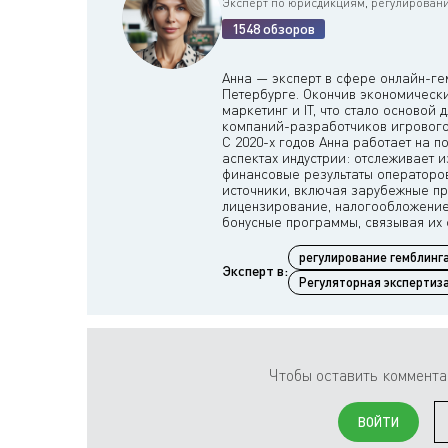
Эксперт по юрисдикциям, регулировани
1548 обзоров
Анна — эксперт в сфере онлайн-гем
Петербурге. Окончив экономически
маркетинг и IT, что стало основой 
компаний-разработчиков игрового
С 2020-х годов Анна работает на п
аспектах индустрии: отслеживает 
финансовые результаты операторо
источники, включая зарубежные п
лицензирование, налогообложение
регулирование гемблинг
Эксперт в:
Регуляторная экспертиз
Чтобы оставить коммента
ВОЙТИ