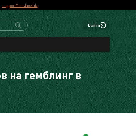
р.
support@casinoz.biz
Войти
в на гемблинг в