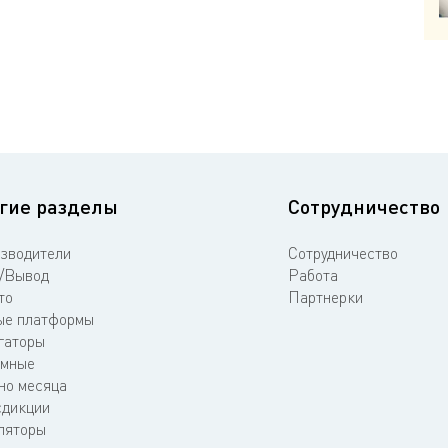
гие разделы
Сотрудничество
зводители
Сотрудничество
/Вывод
Работа
то
Партнерки
е платформы
гаторы
мные
но месяца
дикции
ляторы