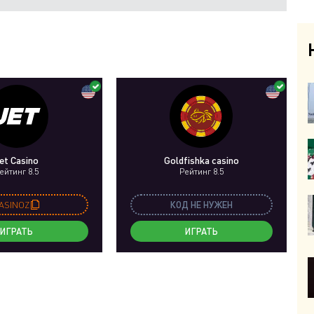
et Casino
Goldfishka casino
ейтинг 8.5
Рейтинг 8.5
ASINOZ
КОД НЕ НУЖЕН
ИГРАТЬ
ИГРАТЬ