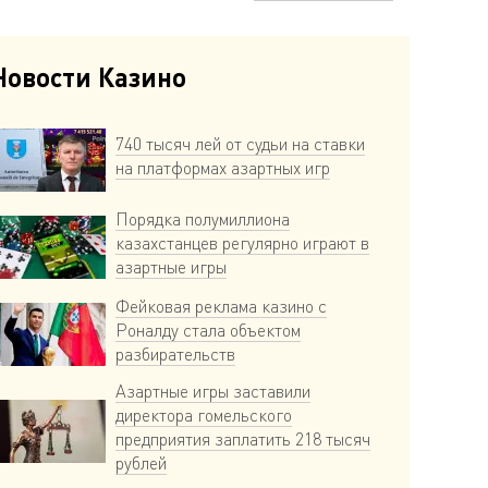
Новости Казино
740 тысяч лей от судьи на ставки
на платформах азартных игр
Порядка полумиллиона
казахстанцев регулярно играют в
азартные игры
Фейковая реклама казино с
Роналду стала объектом
разбирательств
Азартные игры заставили
директора гомельского
предприятия заплатить 218 тысяч
рублей