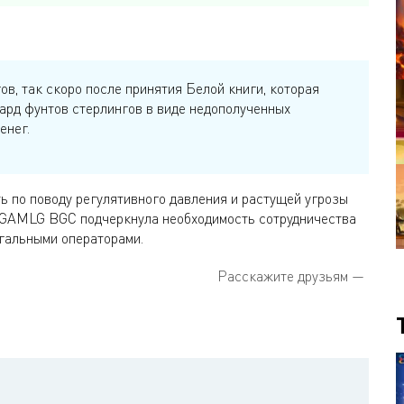
в, так скоро после принятия Белой книги, которая
ард фунтов стерлингов в виде недополученных
енег.
ь по поводу регулятивного давления и растущей угрозы
 GAMLG BGC подчеркнула необходимость сотрудничества
егальными операторами.
Расскажите друзьям —