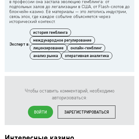
в профессии она застала эволюцию гемблинга: от
подпольных залов до легализации в США, от Flash-слотов до
блокчейн-казино. Её материалы — это летопись индустрии,
связь эпох, где каждое событие объясняется через
история гемблинга
международное регулирование
Эксперт в:
лицензирование
онлайн-гемблинг
анализ рынка
оперативная аналитика
Чтобы оставить комментарий, необходимо
авторизоваться:
ВОЙТИ
ЗАРЕГИСТРИРОВАТЬСЯ
Интересные казино