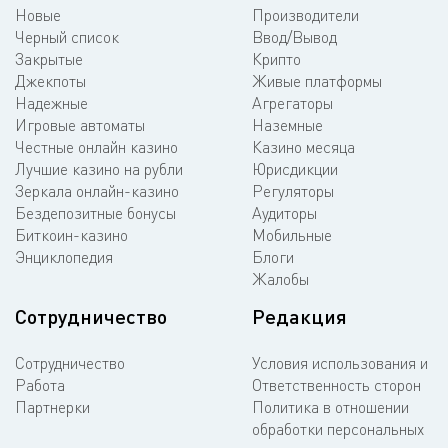
Новые
Производители
Черный список
Ввод/Вывод
Закрытые
Крипто
Джекпоты
Живые платформы
Надежные
Агрегаторы
Игровые автоматы
Наземные
Честные онлайн казино
Казино месяца
Лучшие казино на рубли
Юрисдикции
Зеркала онлайн-казино
Регуляторы
Бездепозитные бонусы
Аудиторы
Биткоин-казино
Мобильные
Энциклопедия
Блоги
Жалобы
Сотрудничество
Редакция
Сотрудничество
Условия использования и
Работа
Ответственность сторон
Партнерки
Политика в отношении
обработки персональных