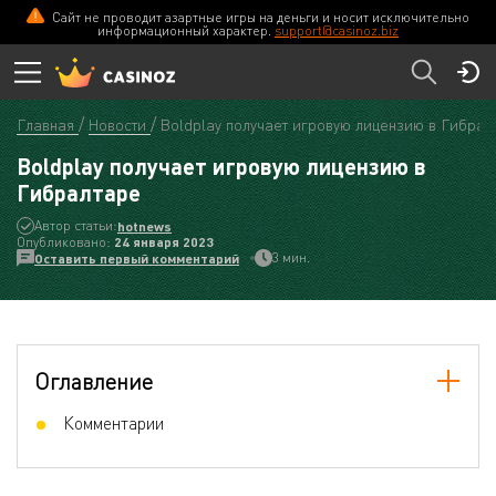
Сайт не проводит азартные игры на деньги и носит исключительно
информационный характер.
support@casinoz.biz
Главная
Новости
Boldplay получает игровую лицензию в Гибрал
Boldplay получает игровую лицензию в
Гибралтаре
Автор статьи:
hotnews
Опубликовано:
24 января 2023
3 мин.
Оставить первый комментарий
Оглавление
Комментарии