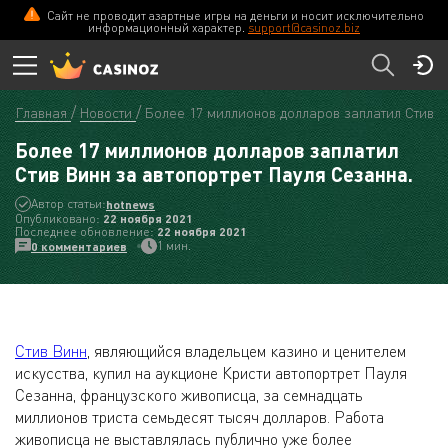
Сайт не проводит азартные игры на деньги и носит исключительно
информационный характер.
support@casinoz.biz
Главная
Новости
Более 17 миллионов долларов заплатил Стив В
Более 17 миллионов долларов заплатил
Стив Винн за автопортрет Пауля Сезанна.
Автор статьи:
hotnews
Опубликовано:
22 ноября 2021
Последнее обновление:
22 ноября 2021
1 мин.
0 комментариев
Стив Винн
, являющийся владельцем казино и ценителем
искусства, купил на аукционе Кристи автопортрет Пауля
Сезанна, французского живописца, за семнадцать
миллионов триста семьдесят тысяч долларов. Работа
живописца не выставлялась публично уже более