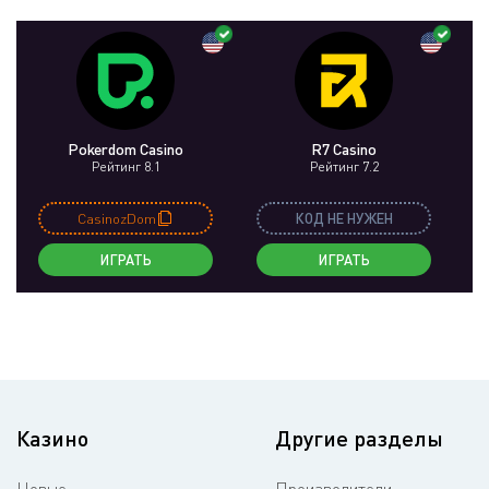
Pokerdom Casino
R7 Casino
Рейтинг 8.1
Рейтинг 7.2
CasinozDom
КОД НЕ НУЖЕН
ИГРАТЬ
ИГРАТЬ
Казино
Другие разделы