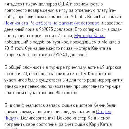
пятьдесят тысяч долларов США и возможностью
повторного возвращения в игру за отдельную плату (re-
entry), проходившем в комплексе Atlantis Resorts в рамках
Чемпионата PokerStars на Багамских островах
, и завоевал
денежный приз в 969075 долларов. Его соперником в хэдз-
апе турнира стал игрок из Италии,
Мустафа Канит
,
победивший в подобном турнире, проходившем в Монако в
2015 году. Сумма денежного приза мистера Канита за
второе место составила 695740 долларов.
В общей сложности, в турнире приняли участие 69 игроков,
включая 20, воспользовавшихся re-entry. Количество
участников было существенным для того рода мероприятия,
однако не превысило показателей прошлогоднего турнира,
в котором поучаствовало 80 игроков.
В числе финалистов запасы фишек мистера Кенни были
наименьшими, а позицию чип-лидера занимал
Стефен
Чидуик
(Великобритания). Вскоре мистер Кенни смог
поправить своё состояние, за счёт фишек Кэри Катца