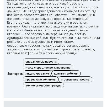
За годы он отточил навыки оперативной работы с
информацией, научившись выделять суть событий из потока
данных. В 2018 году присоединился к команде Casinoz, где
полностью сосредоточился на новостях — от изменений в
законодательстве до запусков прорывных технологий.
Его материалы — это хроника индустрии в реальном
времени: без аналитики, но с акцентом на факты, источники
и контекст. Антон не пишет обзоры и не дает советов
игрокам — его задача быть первым, кто донесет до
аудитории важные события, будь то скандал с лицензией или
релиз слотов с искусственным интеллектом.
оперативные новости, международное регулирование,
лицензирование, крипто-гемблинг, проверка источников,
оперативные новости
международное регулирование
Эксперт в:
лицензирование
крипто-гемблинг
проверка источников
игровые платформы
технологические тренды