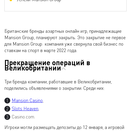
Британские бренды азартных онлайн игр, принадлежащие
Mansion Group, планируют закрыть. Это закрытие не первое
для Mansion Group: компания уже свернула свой бизнес по
ставкам на спорт в марте 2022 года.
Прекращение операций в
Великобритании
Три бренда компании, работавшие в Великобритании,
поделились объявлениями о закрытии. Среди них:
Mansion Casino
,
Slots Heaven
,
Casino.com.
Игроки могли размещать депозиты до 12 января, а игровой