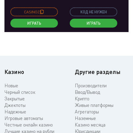
CASINOZ
КОД НЕ НУЖЕН
ИГРАТЬ
ИГРАТЬ
Казино
Другие разделы
Новые
Производители
Черный список
Ввод/Вывод
Закрытые
Крипто
Джекпоты
Живые платформы
Надежные
Агрегаторы
Игровые автоматы
Наземные
Честные онлайн казино
Казино месяца
Лучшие казино на рубли
Юрисдикции