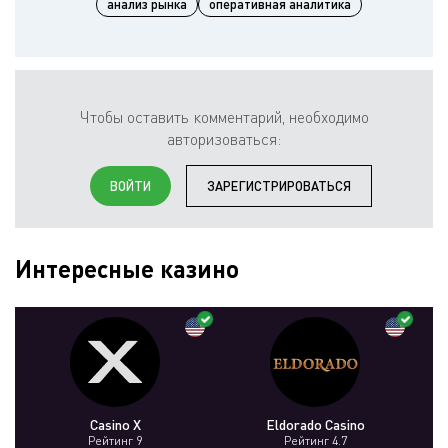
анализ рынка
оперативная аналитика
Чтобы оставить комментарий, необходимо
авторизоваться:
ВОЙТИ
ЗАРЕГИСТРИРОВАТЬСЯ
Интересные казино
Casino X
Eldorado Casino
Be
Рейтинг 9
Рейтинг 4.7