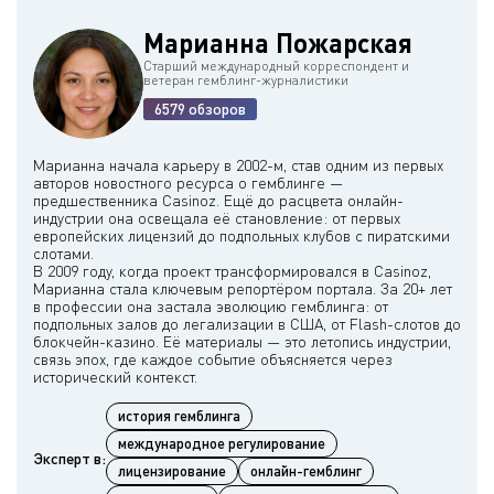
Марианна Пожарская
Старший международный корреспондент и
ветеран гемблинг-журналистики
6579 обзоров
Марианна начала карьеру в 2002-м, став одним из первых
авторов новостного ресурса о гемблинге —
предшественника Casinoz. Ещё до расцвета онлайн-
индустрии она освещала её становление: от первых
европейских лицензий до подпольных клубов с пиратскими
слотами.
В 2009 году, когда проект трансформировался в Casinoz,
Марианна стала ключевым репортёром портала. За 20+ лет
в профессии она застала эволюцию гемблинга: от
подпольных залов до легализации в США, от Flash-слотов до
блокчейн-казино. Её материалы — это летопись индустрии,
связь эпох, где каждое событие объясняется через
история гемблинга
международное регулирование
Эксперт в:
лицензирование
онлайн-гемблинг