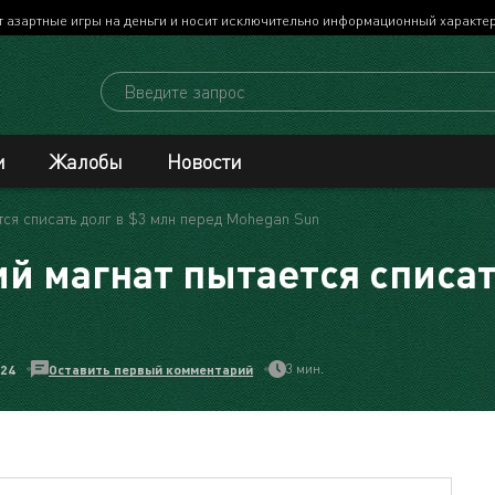
т азартные игры на деньги и носит исключительно информационный характе
и
Жалобы
Новости
ся списать долг в $3 млн перед Mohegan Sun
 магнат пытается списать
3 мин.
024
Оставить первый комментарий