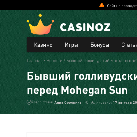
Сайт не проводи
Казино
Игры
Бонусы
Стать
Главная
Новости
Бывший голливудский магнат пытает
Бывший голливудский
перед Mohegan Sun
Автор статьи:
Анна Сорокина
Опубликовано:
17 августа 2