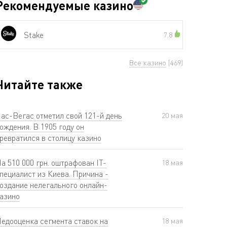
Рекомендуемые казино
Stake
7.8
Все казино
(469)
Читайте также
ас-Вегас отметил свой 121-й день
20 мая
ождения. В 1905 году он
ревратился в столицу казино
а 510 000 грн. оштрафован IT-
18 мая
пециалист из Киева. Причина -
оздание нелегального онлайн-
азино
едооценка сегмента ставок на
18 мая