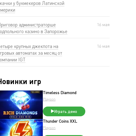
качки у букмекеров Латинской
мерики
риговор администраторше
16 мая
одпольного казино в Запорожье
етыре крупных джекпота на
16 мая
гровых автоматах за месяц от
омпании IGT
Новинки игр
Timeless Diamond
Playson
Играть демо
Thunder Coins XXL
Playson