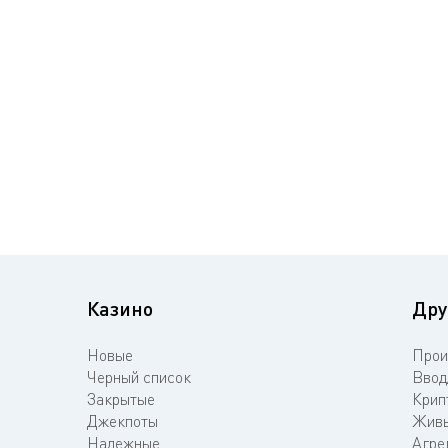
Казино
Дру
Новые
Прои
Черный список
Ввод
Закрытые
Крип
Джекпоты
Живы
Надежные
Агре