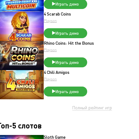
Играть демо
4 Scarab Coins
Playson
Играть демо
Rhino Coins: Hit the Bonus
Playson
Играть демо
4 Chili Amigos
Playson
Играть демо
Полный рейтинг игр
Топ-5 слотов
Sloth Game