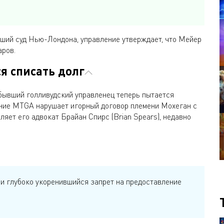
ший суд Нью-Лондона, управление утверждает, что Мейер
аров.
я списать долг
 бывший голливудский управленец теперь пытается
вание MTGA нарушает игорный договор племени Мохеган с
яет его адвокат Брайан Спирс (Brian Spears), недавно
 и глубоко укоренившийся запрет на предоставление