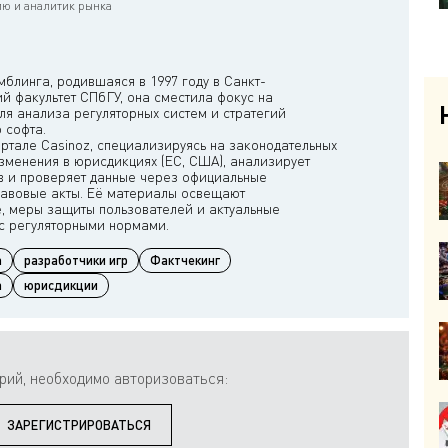
ю и аналитик рынка
блинга, родившаяся в 1997 году в Санкт-
й факультет СПбГУ, она сместила фокус на
для анализа регуляторных систем и стратегий
 софта.
ортале Casinoz, специализируясь на законодательных
изменения в юрисдикциях (ЕС, США), анализирует
в и проверяет данные через официальные
равовые акты. Её материалы освещают
, меры защиты пользователей и актуальные
а
разработчики игр
Фактчекинг
а
юрисдикции
рий, необходимо авторизоваться:
ЗАРЕГИСТРИРОВАТЬСЯ