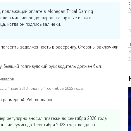
с
А
, подлежащий оплате в Mohegan Tribal Gaming
коло 5 миллионов долларов в азартные игры в
П
ца, когда он подписывал чеки.
п
Ч
 погасить задолженность в рассрочку. Стороны заключили
и
к
y, бывший голливудский руководитель должен был:
олларов
д с 1 мая 2018 года по 1 сентября 2022 года
 размере 45 960 долларов.
р регулярно вносил платежи до сентября 2020 года.
ньшие суммы до 1 сентября 2023 года, когда он