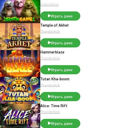
Endorphina
Играть демо
Temple of Akhet
Thunderkick
Играть демо
Hammerblaze
Thunderkick
Играть демо
Tutan Kha-boom
Thunderkick
Играть демо
Alice: Time Rift
Thunderkick
Играть демо