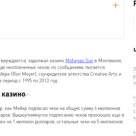
утверждается, задолжал казино
Mohegan Sun
в Монтвилле,
иде неоплаченных чеков, по сообщениям, пытается
Л
йере (Ron Meyer), соучредителе агентства Creative Arts и
р
 период с 1995 по 2013 год.
п
 казино
Н
с
ор, как Мейер подписал чеки на общую сумму 6 миллионов
с
лларов. Вышеупомянутое подписание чеков произошло еще в
к
чек на 1 миллион долларов, остальные чеки на 5 миллионов
Н