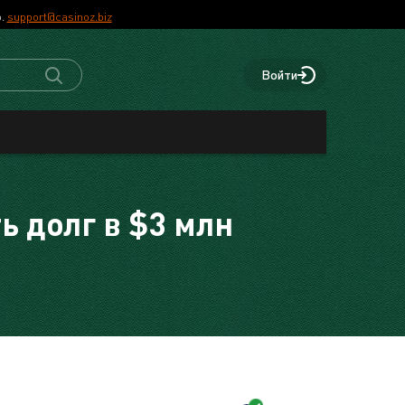
р.
support@casinoz.biz
Войти
 долг в $3 млн