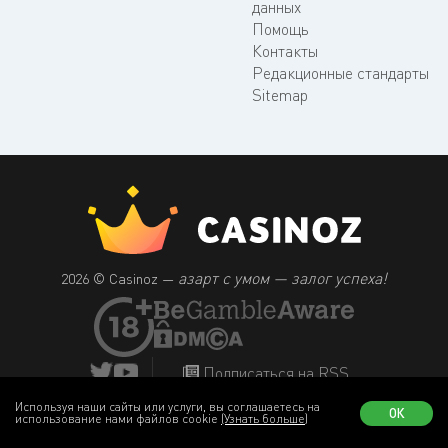
данных
Помощь
Контакты
Редакционные стандарты
Sitemap
азарт с умом — залог успеха!
2026 © Casinoz —
Подписаться на RSS
Используя наши сайты или услуги, вы соглашаетесь на
ОК
использование нами файлов cookie
(Узнать больше)