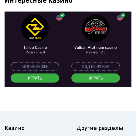
Turbo Casino
Vulkan Platinum casino
Рейтинг 6.8
Рейтинг 2.8
КОД НЕ НУЖЕН
КОД НЕ НУЖЕН
ИГРАТЬ
ИГРАТЬ
Казино
Другие разделы