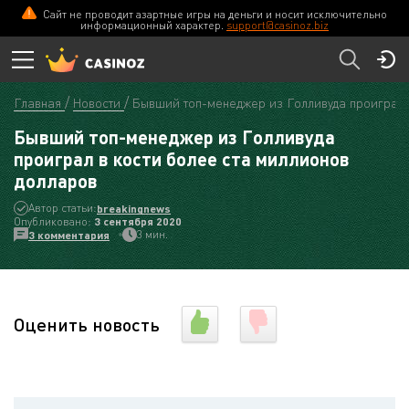
Сайт не проводит азартные игры на деньги и носит исключительно
информационный характер.
support@casinoz.biz
Главная
Новости
Бывший топ-менеджер из Голливуда проиграл 
Бывший топ-менеджер из Голливуда
проиграл в кости более ста миллионов
долларов
Автор статьи:
breakingnews
Опубликовано:
3 сентября 2020
3 мин.
3 комментария
Оценить новость