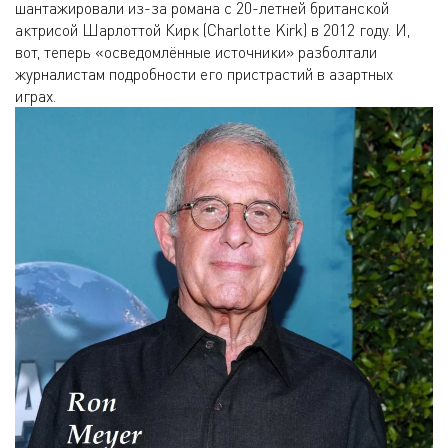
шантажировали из-за романа с 20-летней британской
актрисой Шарлоттой Кирк (Charlotte Kirk) в 2012 году. И,
вот, теперь «осведомлённые источники» разболтали
журналистам подробности его пристрастий в азартных
играх.