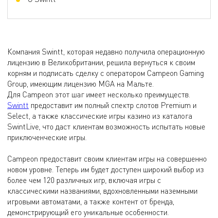
Компания Swintt, которая недавно получила операционную
лицензию в Великобритании, решила вернуться к своим
корням и подписать сделку с оператором Campeon Gaming
Group, имеющим лицензию MGA на Мальте.
Для Campeon этот шаг имеет несколько преимуществ.
Swintt
предоставит им полный спектр слотов Premium и
Select, а также классические игры казино из каталога
SwintLive, что даст клиентам возможность испытать новые
приключенческие игры.
Campeon предоставит своим клиентам игры на совершенно
новом уровне. Теперь им будет доступен широкий выбор из
более чем 120 различных игр, включая игры с
классическими названиями, вдохновленными наземными
игровыми автоматами, а также контент от бренда,
демонстрирующий его уникальные особенности.