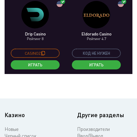
Drip Casino
Eldorado Casino
Рейтинг 8
Рейтинг 4.7
CASINOZ
КОД НЕ НУЖЕН
ИГРАТЬ
ИГРАТЬ
Казино
Другие разделы
Новые
Производители
Черный список
Ввод/Вывод