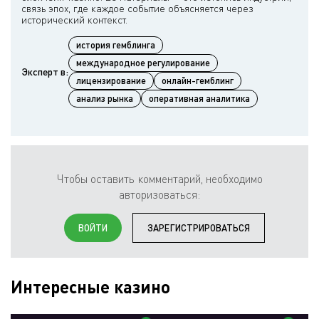
связь эпох, где каждое событие объясняется через
история гемблинга
международное регулирование
Эксперт в:
лицензирование
онлайн-гемблинг
анализ рынка
оперативная аналитика
Чтобы оставить комментарий, необходимо
авторизоваться:
ВОЙТИ
ЗАРЕГИСТРИРОВАТЬСЯ
Интересные казино