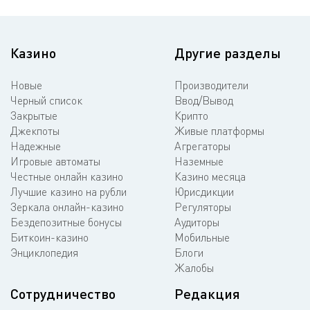
Казино
Другие разделы
Новые
Производители
Черный список
Ввод/Вывод
Закрытые
Крипто
Джекпоты
Живые платформы
Надежные
Агрегаторы
Игровые автоматы
Наземные
Честные онлайн казино
Казино месяца
Лучшие казино на рубли
Юрисдикции
Зеркала онлайн-казино
Регуляторы
Бездепозитные бонусы
Аудиторы
Биткоин-казино
Мобильные
Энциклопедия
Блоги
Жалобы
Сотрудничество
Редакция