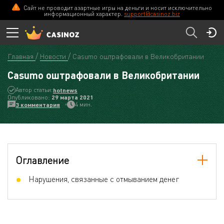
Сайт не проводит азартные игры на деньги и носит исключительно
информационный характер.
support@casinoz.biz
Главная
Новости
Casumo оштрафовали в Великобритании
Casumo оштрафовали в Великобритании
Автор статьи:
hotnews
Опубликовано:
29 мартa 2021
4 мин.
3 комментария
Оглавление
Нарушения, связанные с отмыванием денег