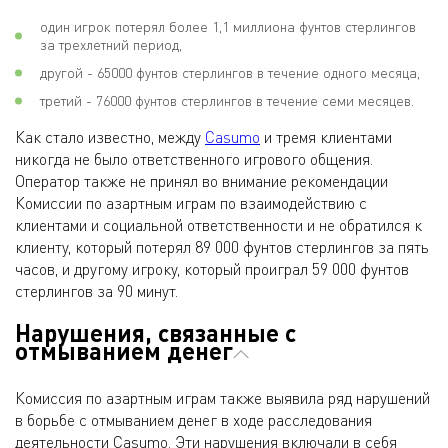
один игрок потерял более 1,1 миллиона фунтов стерлингов
за трехлетний период,
другой - 65000 фунтов стерлингов в течение одного месяца,
третий - 76000 фунтов стерлингов в течение семи месяцев.
Как стало известно, между
Casumo
и тремя клиентами
никогда не было ответственного игрового общения.
Оператор также не принял во внимание рекомендации
Комиссии по азартным играм по взаимодействию с
клиентами и социальной ответственности и не обратился к
клиенту, который потерял 89 000 фунтов стерлингов за пять
часов, и другому игроку, который проиграл 59 000 фунтов
стерлингов за 90 минут.
Нарушения, связанные с
отмыванием денег
Комиссия по азартным играм также выявила ряд нарушений
в борьбе с отмыванием денег в ходе расследования
деятельности Casumo. Эти нарушения включали в себя