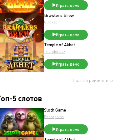
Играть демо
Brawler’s Brew
Quickspin
Играть демо
Temple of Akhet
Thunderkick
Играть демо
Полный рейтинг игр
Топ-5 слотов
Sloth Game
Endorphina
Играть демо
Temple of Akhet