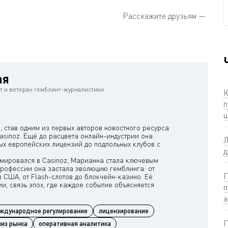
Расскажите друзьям —
ая
 и ветеран гемблинг-журналистики
Ю
п
ш
, став одним из первых авторов новостного ресурса
sinoz. Ещё до расцвета онлайн-индустрии она
Л
ых европейских лицензий до подпольных клубов с
д
ормировался в Casinoz, Марианна стала ключевым
 профессии она застала эволюцию гемблинга: от
П
 США, от Flash-слотов до блокчейн-казино. Её
и, связь эпох, где каждое событие объясняется
п
а
ждународное регулирование
лицензирование
П
лиз рынка
оперативная аналитика