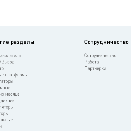
гие разделы
Сотрудничество
зводители
Сотрудничество
/Вывод
Работа
то
Партнерки
е платформы
гаторы
мные
но месяца
дикции
ляторы
торы
льные
и