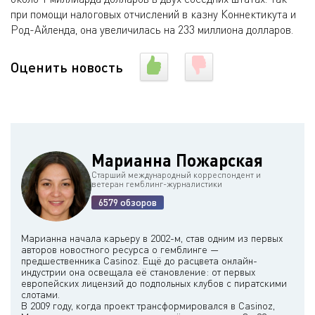
при помощи налоговых отчислений в казну Коннектикута и
Род-Айленда, она увеличилась на 233 миллиона долларов.
Оценить новость
Марианна Пожарская
Старший международный корреспондент и
ветеран гемблинг-журналистики
6579 обзоров
Марианна начала карьеру в 2002-м, став одним из первых
авторов новостного ресурса о гемблинге —
предшественника Casinoz. Ещё до расцвета онлайн-
индустрии она освещала её становление: от первых
европейских лицензий до подпольных клубов с пиратскими
слотами.
В 2009 году, когда проект трансформировался в Casinoz,