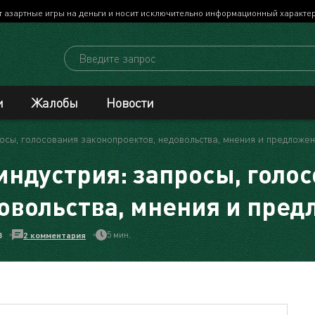
т азартные игры на деньги и носит исключительно информационный характе
и
Жалобы
Новости
росы, голосования законопроектов, недовольства, мнения и предложе
индустрия: запросы, голо
овольства, мнения и пре
5 мин.
3
2 комментария