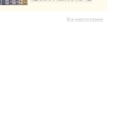
Все новости казино