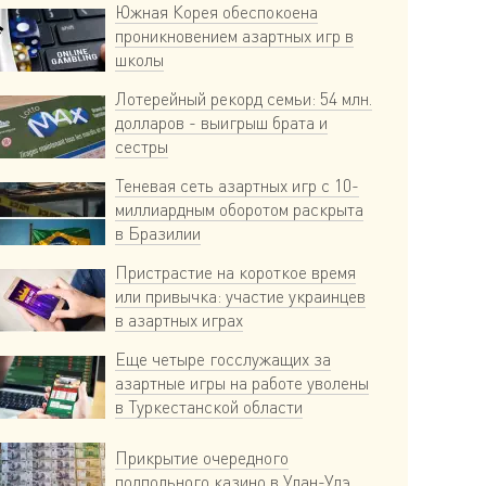
Южная Корея обеспокоена
проникновением азартных игр в
школы
Лотерейный рекорд семьи: 54 млн.
долларов - выигрыш брата и
сестры
Теневая сеть азартных игр с 10-
миллиардным оборотом раскрыта
в Бразилии
Пристрастие на короткое время
или привычка: участие украинцев
в азартных играх
Еще четыре госслужащих за
азартные игры на работе уволены
в Туркестанской области
Прикрытие очередного
подпольного казино в Улан-Удэ