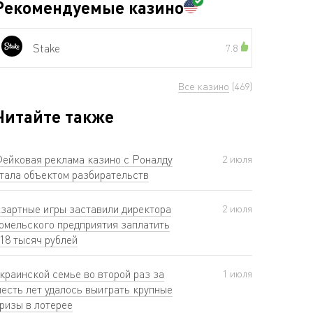
Рекомендуемые казино
Stake
7.8
Все казино
(469)
Читайте также
ейковая реклама казино с Роналду
2 июля
тала объектом разбирательств
зартные игры заставили директора
2 июля
омельского предприятия заплатить
18 тысяч рублей
краинской семье во второй раз за
1 июля
есть лет удалось выиграть крупные
ризы в лотерее