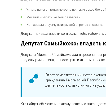
Уплата налога предусмотрена при выигрыше более 
Механизм уплаты не был разъяснен.
Не назвали и сумму выигрышей игроков в казино.
Депутат призвал ввести контроль, чтобы избежать 
Депутат Самыйкожо: владеть к
Депутата Мирлана Самыйкожо заинтересовал вопро
владельцами казино, но посещать и играть в них не 
Ответ заместителя министра эконом
гражданина Кыргызской Республики
деятельностью, явно никого не удов
Кто найдет объяснение такому решению законодате