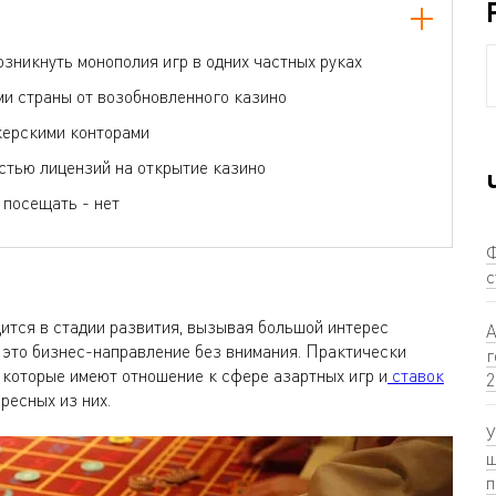
озникнуть монополия игр в одних частных руках
и страны от возобновленного казино
керскими конторами
стью лицензий на открытие казино
 посещать - нет
Ф
с
ится в стадии развития, вызывая большой интерес
А
это бизнес-направление без внимания. Практически
г
 которые имеют отношение к сфере азартных игр и
ставок
2
ресных из них.
У
ш
п