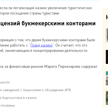
сла ли легализация казино увеличение туристических
тором посещения страны туристами.
ицензий букмекерскими конторами
ормация о том, что двумя букмекерскими конторами были
ание работать с “
Гранд казино
”. Он считает, что это
ий, заключающихся концентрировании деятельности
ора за финансовым рынком Марата Пирназарова содержал
ьности.
х заведений с лицензиями к обсуждению АРВ.
н Кыргызстана в казино.
 отозваны.