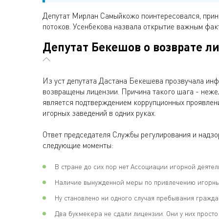
Депутат Мирлан Самыйкожо поинтересовался, прине
потоков. Усенбекова назвала открытие важным фак
Депутат Бекешов о возврате л
Из уст депутата Дастана Бекешева прозвучала инф
возвращены лицензии. Причина такого шага - нежел
является подтверждением коррупционных проявлен
игорных заведений в одних руках.
Ответ председателя Службы регулирования и надз
следующие моменты:
В стране до сих пор нет Ассоциации игорной деятел
Наличие вынужденной меры по привлечению игорны
Ну становлено ни одного случая пребывания гражда
Два букмекера не сдали лицензии. Они у них просто