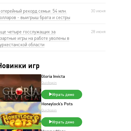
отерейный рекорд семьи: 54 млн.
30 июня
олларов - выигрыш брата и сестры
ще четыре госслужащих за
28 июня
зартные игры на работе уволены в
уркестанской области
Новинки игр
Gloria Invicta
Quickspin
Играть демо
Honeylock’s Pots
Quickspin
Играть демо