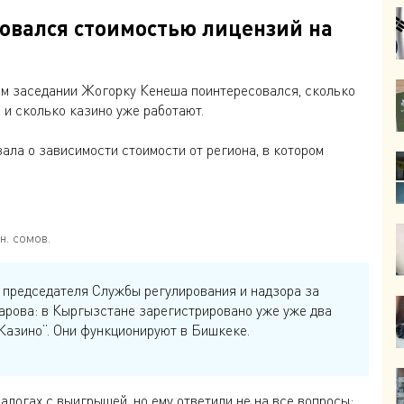
овался стоимостью лицензий на
ом заседании Жогорку Кенеша поинтересовался, сколько
 и сколько казино уже работают.
ла о зависимости стоимости от региона, в котором
н. сомов.
т председателя Службы регулирования и надзора за
рова: в Кыргызстане зарегистрировано уже уже два
 Казино”. Они функционируют в Бишкеке.
алогах с выигрышей, но ему ответили не на все вопросы: