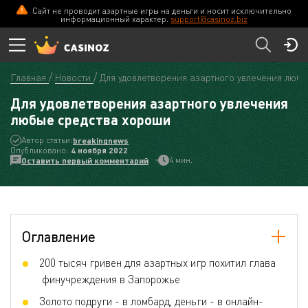
Сайт не проводит азартные игры на деньги и носит исключительно
информационный характер.
support@casinoz.biz
Главная
Новости
Для удовлетворения азартного увлечения люб
Для удовлетворения азартного увлечения
любые средства хороши
Автор статьи:
breakingnews
Опубликовано:
4 ноября 2022
4 мин.
Оставить первый комментарий
Оглавление
200 тысяч гривен для азартных игр похитил глава
финучреждения в Запорожье
Золото подруги - в ломбард, деньги - в онлайн-