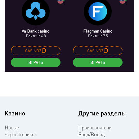
Va Bank casino
Flagman Casino
Рейтинг 6.8
Рейтинг 7.5
CASINOZ
CASINOZ
ИГРАТЬ
ИГРАТЬ
Казино
Другие разделы
Новые
Производители
Черный список
Ввод/Вывод