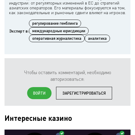
индустрии: от регуляторных изменений в ЕС до стратегий
азиатских операторов. Его материалы фокусируются на том,
регулирование гемблинга
Эксперт в:
международные юрисдикции
оперативная журналистика
аналитика
Чтобы оставить комментарий, необходимо
авторизоваться:
ВОЙТИ
ЗАРЕГИСТРИРОВАТЬСЯ
Интересные казино