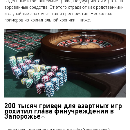
Отдельные игрозависимые граждане умудряются играть на
ворованные средства. От этого страдают как родственники
и случайные знакомые, так и предприятия. Несколько
примеров из криминальной хроники - ниже.
200 тысяч гривен для азартных игр
похитил глава финучреждения в
Запорожье
Появилась информация пресс-службы Запорожской