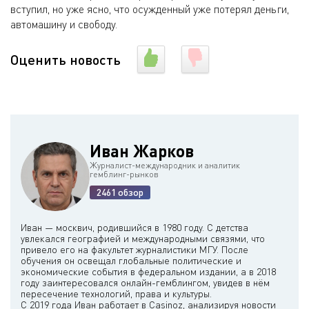
вступил, но уже ясно, что осужденный уже потерял деньги,
автомашину и свободу.
Оценить новость
Иван Жарков
Журналист-международник и аналитик
гемблинг-рынков
2461 обзор
Иван — москвич, родившийся в 1980 году. С детства
увлекался географией и международными связями, что
привело его на факультет журналистики МГУ. После
обучения он освещал глобальные политические и
экономические события в федеральном издании, а в 2018
году заинтересовался онлайн-гемблингом, увидев в нём
пересечение технологий, права и культуры.
С 2019 года Иван работает в Casinoz, анализируя новости