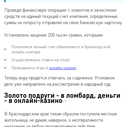
Проведя финансовую операцию с клиентом и зачисление
средств на единый текущий счет компании, определенные
суммы он попросту отправлял на свою банковскую карточку.
Установлено хищение 200 тысяч гривен, которыми:
Пополнялся личный счет обвиняемого в букмекерской
онлайн-конторе.
Осуществлялись ставки на спорт.
Проводились игры в
онлайн-казино
.
Теперь вору придется отвечать за содеянное. Уголовное
дело уже направлено на рассмотрение в народный суд.
Золото подруги - в ломбард, деньги
- в онлайн-казино
В Краснодарском крае таким образом поступила местная
жительница, не думая, наверное, о неотвратимости
наказания за любое противоправное действие.