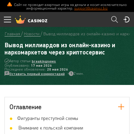
Сайт не проводит азартные игры на деньги и носит исключительно
информационный характер.
support@casinoz.biz
Главная
Новости
Вывод миллиардов из онлайн-казино и нарком
Вывод миллиардов из онлайн-казино и
наркомаркетов через криптосервис
Автор статьи:
breakingnews
Опубликовано:
17 мая 2026
Последнее обновление:
20 мая 2026
2 мин.
Оставить первый комментарий
Оглавление
Фигуранты преступной схемы
Внимание к польской компании