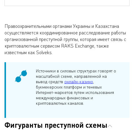
Правоохранительными органами Украины и Казахстана
осуществляется координированное расследование работы
организованной преступной группы, которая имеет связь с
криптовалютным сервисом RAKS Exchange, также
известным как Solveks.
Источники в силовых структурах говорят о
масштабной схеме, направленной на
вывод средств
онлайн-казино
,
букмекерских платформ и теневых
Интернет-маркетов путем использования
международных финансовых и
криптовалютных каналов.
Фигуранты преступной схемы