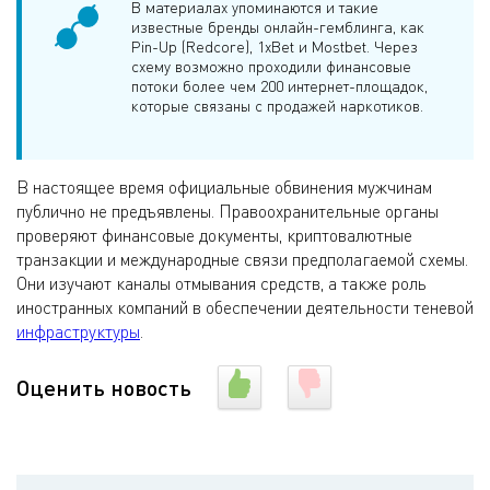
В материалах упоминаются и такие
известные бренды онлайн-гемблинга, как
Pin-Up (Redcore), 1xBet и Mostbet. Через
схему возможно проходили финансовые
потоки более чем 200 интернет-площадок,
которые связаны с продажей наркотиков.
В настоящее время официальные обвинения мужчинам
публично не предъявлены. Правоохранительные органы
проверяют финансовые документы, криптовалютные
транзакции и международные связи предполагаемой схемы.
Они изучают каналы отмывания средств, а также роль
иностранных компаний в обеспечении деятельности теневой
инфраструктуры
.
Оценить новость