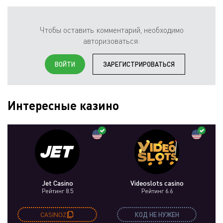
Чтобы оставить комментарий, необходимо
авторизоваться:
ВОЙТИ
ЗАРЕГИСТРИРОВАТЬСЯ
Интересные казино
Jet Casino
Videoslots сasino
Рейтинг 8.5
Рейтинг 6.6
CASINOZ
КОД НЕ НУЖЕН