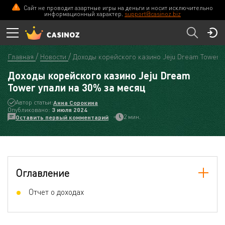
Сайт не проводит азартные игры на деньги и носит исключительно
информационный характер.
support@casinoz.biz
Главная
Новости
Доходы корейского казино Jeju Dream Tower у
Доходы корейского казино Jeju Dream
Tower упали на 30% за месяц
Автор статьи:
Анна Сорокина
Опубликовано:
3 июля 2024
2 мин.
Оставить первый комментарий
Оглавление
Отчет о доходах