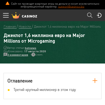
Сайт не проводит азартные игры на деньги и носит исключительно
информационный характер.
support@casinoz.biz
Главная
Новости
Джекпот 1,6 миллиона евро на Major Millions о
Джекпот 1,6 миллиона евро на Major
Millions от Microgaming
Автор статьи:
hotnews
Опубликовано:
17 августа 2020
4 мин.
3 комментария
Оглавление
Третий крупный миллионер в этом году