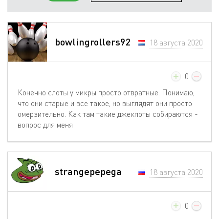
bowlingrollers92
18 августа 2020
0
Конечно слоты у микры просто отвратные. Понимаю,
что они старые и все такое, но выглядят они просто
омерзительно. Как там такие джекпоты собираются -
вопрос для меня
strangepepega
18 августа 2020
0