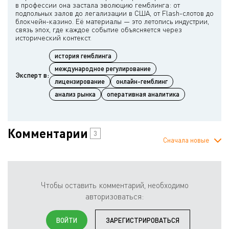
в профессии она застала эволюцию гемблинга: от
подпольных залов до легализации в США, от Flash-слотов до
блокчейн-казино. Её материалы — это летопись индустрии,
связь эпох, где каждое событие объясняется через
история гемблинга
международное регулирование
Эксперт в:
лицензирование
онлайн-гемблинг
анализ рынка
оперативная аналитика
Комментарии
3
Сначала новые
Чтобы оставить комментарий, необходимо
авторизоваться:
ВОЙТИ
ЗАРЕГИСТРИРОВАТЬСЯ