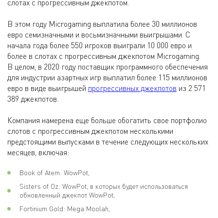
слотах с прогрессивным джекпотом.
В этом году Microgaming выплатила более 30 миллионов
евро семизначными и восьмизначными выигрышами. С
начала года более 550 игроков выиграли 10 000 евро и
более в слотах с прогрессивным джекпотом Microgaming.
В целом, в 2020 году поставщик программного обеспечения
для индустрии азартных игр выплатил более 115 миллионов
евро в виде выигрышей
прогрессивных джекпотов
из 2 571
389 джекпотов.
Компания намерена еще больше обогатить свое портфолио
слотов с прогрессивным джекпотом несколькими
предстоящими выпусками в течение следующих нескольких
месяцев, включая:
Book of Atem: WowPot,
Sisters of Oz: WowPot, в которых будет использоваться
обновленный джекпот WowPot,
Fortinium Gold: Mega Moolah,