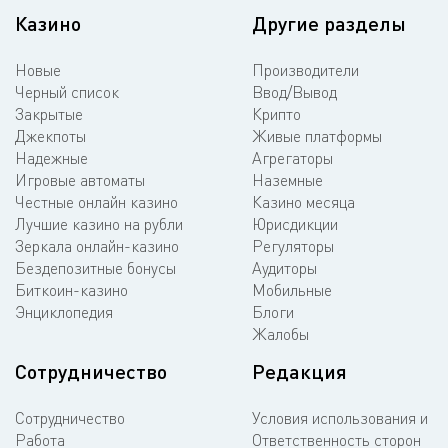
Казино
Другие разделы
Новые
Производители
Черный список
Ввод/Вывод
Закрытые
Крипто
Джекпоты
Живые платформы
Надежные
Агрегаторы
Игровые автоматы
Наземные
Честные онлайн казино
Казино месяца
Лучшие казино на рубли
Юрисдикции
Зеркала онлайн-казино
Регуляторы
Бездепозитные бонусы
Аудиторы
Биткоин-казино
Мобильные
Энциклопедия
Блоги
Жалобы
Сотрудничество
Редакция
Сотрудничество
Условия использования и
Работа
Ответственность сторон