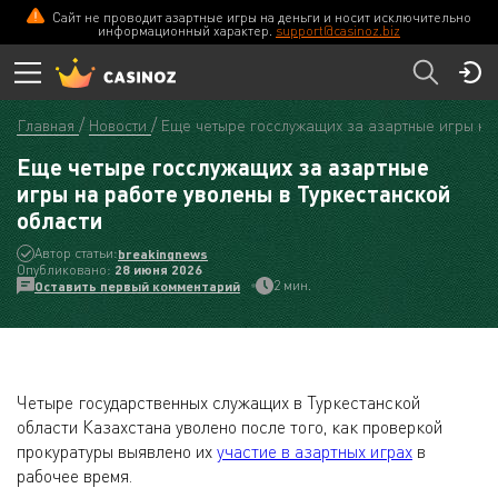
Сайт не проводит азартные игры на деньги и носит исключительно
информационный характер.
support@casinoz.biz
Главная
Новости
Еще четыре госслужащих за азартные игры на 
Еще четыре госслужащих за азартные
игры на работе уволены в Туркестанской
области
Автор статьи:
breakingnews
Опубликовано:
28 июня 2026
2 мин.
Оставить первый комментарий
Четыре государственных служащих в Туркестанской
области Казахстана уволено после того, как проверкой
прокуратуры выявлено их
участие в азартных играх
в
рабочее время.