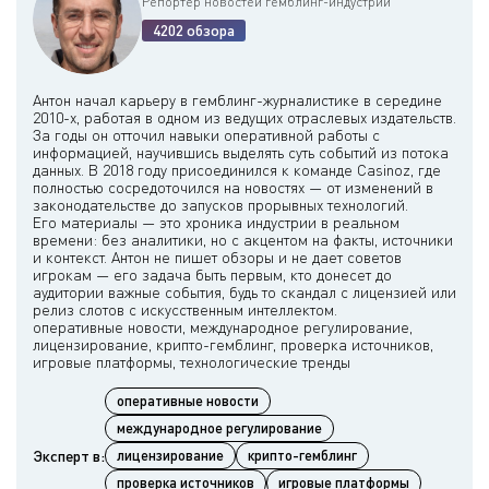
Репортер новостей гемблинг-индустрии
4202 обзора
Антон начал карьеру в гемблинг-журналистике в середине
2010-х, работая в одном из ведущих отраслевых издательств.
За годы он отточил навыки оперативной работы с
информацией, научившись выделять суть событий из потока
данных. В 2018 году присоединился к команде Casinoz, где
полностью сосредоточился на новостях — от изменений в
законодательстве до запусков прорывных технологий.
Его материалы — это хроника индустрии в реальном
времени: без аналитики, но с акцентом на факты, источники
и контекст. Антон не пишет обзоры и не дает советов
игрокам — его задача быть первым, кто донесет до
аудитории важные события, будь то скандал с лицензией или
релиз слотов с искусственным интеллектом.
оперативные новости, международное регулирование,
лицензирование, крипто-гемблинг, проверка источников,
оперативные новости
международное регулирование
Эксперт в:
лицензирование
крипто-гемблинг
проверка источников
игровые платформы