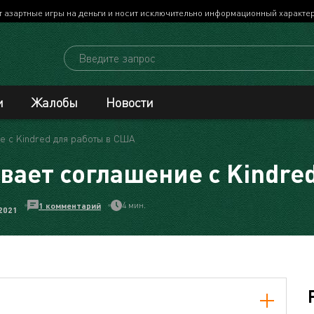
т азартные игры на деньги и носит исключительно информационный характе
и
Жалобы
Новости
е с Kindred для работы в США
вает соглашение с Kindre
4 мин.
1 комментарий
2021