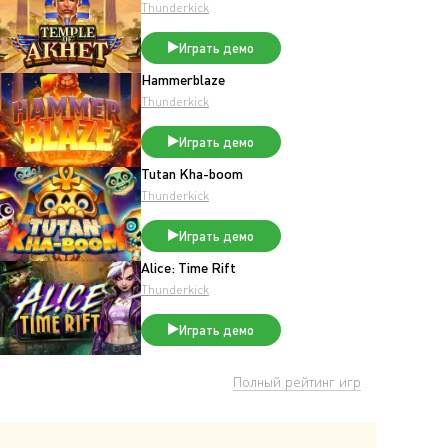
Thunderkick
Играть демо
Hammerblaze
Thunderkick
Играть демо
Tutan Kha-boom
Thunderkick
Играть демо
Alice: Time Rift
Thunderkick
Играть демо
Полный рейтинг игр