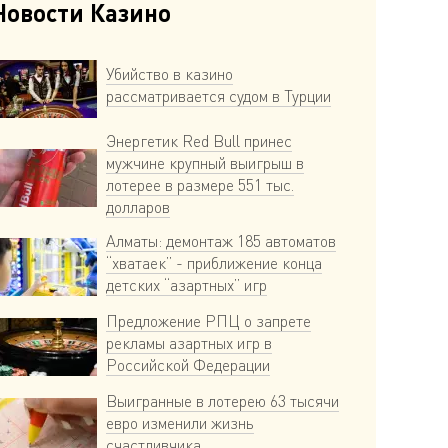
Новости Казино
Убийство в казино
рассматривается судом в Турции
Энергетик Red Bull принес
мужчине крупный выигрыш в
лотерее в размере 551 тыс.
долларов
Алматы: демонтаж 185 автоматов
“хватаек” - приближение конца
детских “азартных” игр
Предложение РПЦ о запрете
рекламы азартных игр в
Российской Федерации
Выигранные в лотерею 63 тысячи
евро изменили жизнь
счастливчика