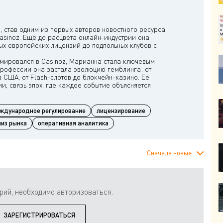
, став одним из первых авторов новостного ресурса
sinoz. Ещё до расцвета онлайн-индустрии она
ых европейских лицензий до подпольных клубов с
ормировался в Casinoz, Марианна стала ключевым
 профессии она застала эволюцию гемблинга: от
 США, от Flash-слотов до блокчейн-казино. Её
и, связь эпох, где каждое событие объясняется
ждународное регулирование
лицензирование
лиз рынка
оперативная аналитика
Сначала новые
рий, необходимо авторизоваться:
ЗАРЕГИСТРИРОВАТЬСЯ