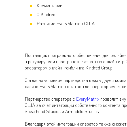
Комментарии
О Kindred
Развитие EveryMatrix в США
Поставщик программного обеспечения для онлайн-к
в регулируемом пространстве азартных онлайн игр
оператором онлайн-гемблинга Kindred Group.
Согласно условиям партнерства между двумя компан
казино EveryMatrix в штатах, где оператор имеет л
Партнерство оператора с
EveryMatrix
позволит ему
США за счет интеграции собственного контента пр
Spearhead Studios и Armadillo Studios.
Благодаря этой интеграции оператор также сможет