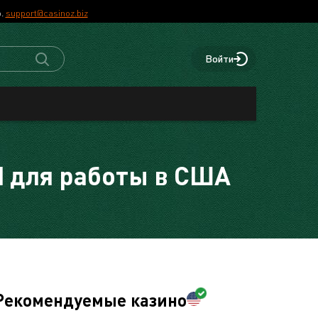
р.
support@casinoz.biz
Войти
d для работы в США
Рекомендуемые казино