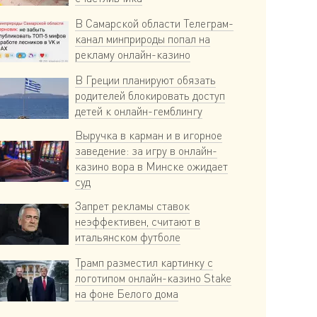
В Самарской области Телеграм-
канал минприроды попал на
рекламу онлайн-казино
В Греции планируют обязать
родителей блокировать доступ
детей к онлайн-гемблингу
Выручка в карман и в игорное
заведение: за игру в онлайн-
казино вора в Минске ожидает
суд
Запрет рекламы ставок
неэффективен, считают в
итальянском футболе
Трамп разместил картинку с
логотипом онлайн-казино Stake
на фоне Белого дома