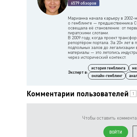
6579 обзоров
Марианна начала карьеру в 2002-м
о гемблинге — предшественника Ca
освещала её становление: от перв
пиратскими слотами.
В 2009 году, когда проект трансф
репортёром портала. За 20+ лет в
подпольных залов до легализации в
материалы — это летопись индустри
история гемблинга
ме
Эксперт в:
онлайн-гемблинг
ана
Комментарии пользователей
1
Чтобы оставить коммента
ВОЙТИ