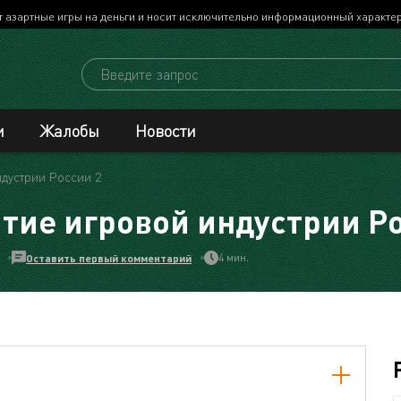
т азартные игры на деньги и носит исключительно информационный характе
и
Жалобы
Новости
дустрии России 2
тие игровой индустрии Ро
4 мин.
Оставить первый комментарий