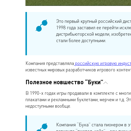
Это первый крупный российский дис
1998 года заставил ее перейти искл
дистрибьюторской модели, изобрете
стали более доступными.
Компания представляла
российскую игровую индус
известных мировых разработчиков игрового контент
Полезное новшество “Буки”
В 1990-х годах игры продавали в комплекте с мног
плакатами и рекламными буклетами, мерчем и т.д. Э
недоступными вообще.
Компания “Бука” стала пионером в э