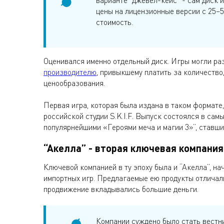
варианте “джевел-кейс” - сам диск 
цены на лицензионные версии с 25–5
стоимость.
Оценивался именно отдельный диск. Игры могли ра
производителю
, привыкшему платить за количество
ценообразования.
Первая игра, которая была издана в таком формате
российской студии S.K.I.F. Выпуск состоялся в са
популярнейшими «Героями меча и магии 3»”, ставши
“Акелла” - вторая ключевая компания
Ключевой компанией в ту эпоху была и “Акелла”, на
импортных игр. Предлагаемые ею продукты отличали
продвижение вкладывались большие деньги.
Компании суждено было стать вестн