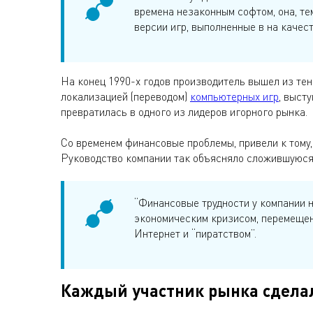
времена незаконным софтом, она, те
версии игр, выполненные в на качес
На конец 1990-х годов производитель вышел из тен
локализацией (переводом)
компьютерных игр
, выст
превратилась в одного из лидеров игорного рынка.
Со временем финансовые проблемы, привели к тому,
Руководство компании так объясняло сложившуюся
“Финансовые трудности у компании н
экономическим кризисом, перемещен
Интернет и “пиратством”.
Каждый участник рынка сделал 