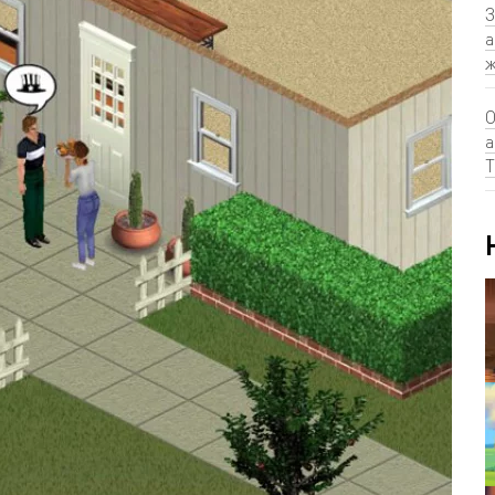
З
а
ж
О
а
Т