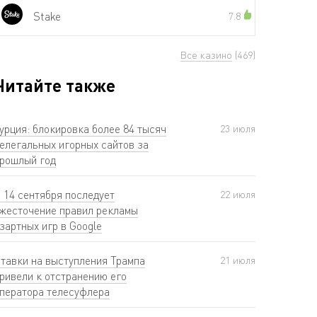
Stake
7.8
Все казино
(469)
Читайте также
урция: блокировка более 84 тысяч
23 июля
елегальных игорных сайтов за
рошлый год
 14 сентября последует
22 июля
жесточение правил рекламы
зартных игр в Google
тавки на выступления Трампа
21 июля
ривели к отстранению его
ператора телесуфлера