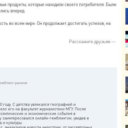
вые продукты, которые находили своего потребителя. Были
ались вперед.
сть во всем мире. Он продолжает достигать успехов, на
Расскажите друзьям —
гемблинг-рынков
 году. С детства увлекался географией и
ело его на факультет журналистики МГУ. После
политические и экономические события в
ду заинтересовался онлайн-гемблингом, увидев в
 и культуры.
oz, анализируя новости индустрии: от регуляторных