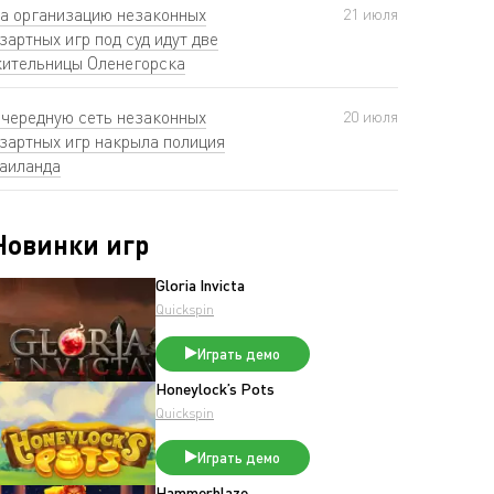
а организацию незаконных
21 июля
зартных игр под суд идут две
ительницы Оленегорска
чередную сеть незаконных
20 июля
зартных игр накрыла полиция
аиланда
Новинки игр
Gloria Invicta
Quickspin
Играть демо
Honeylock’s Pots
Quickspin
Играть демо
Hammerblaze