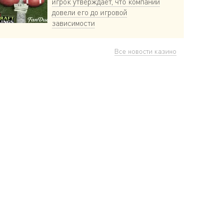
игрок утверждает, что компании
довели его до игровой
зависимости
Все новости казино