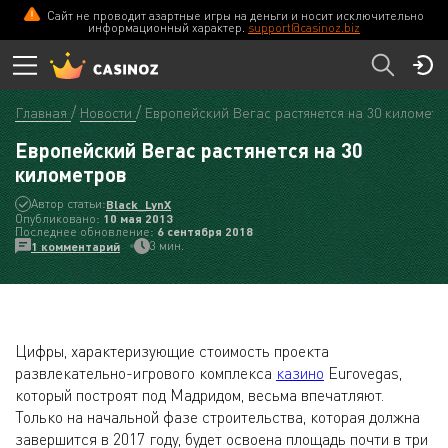
Сайт не проводит азартные игры на деньги и носит исключительно
информационный характер.
support@casinoz.biz
Главная
Новости
Европейский Вегас растянется на 30 километр
Европейский Вегас растянется на 30
километров
Автор статьи:
Black_LynX
Опубликовано:
10 мая 2013
Последнее обновление:
6 сентября 2018
3 мин.
1 комментарий
Цифры, характеризующие стоимость проекта
развлекательно-игрового комплекса
казино
Eurovegas,
который построят под Мадридом, весьма впечатляют.
Только на начальной фазе строительства, которая должна
завершится в 2017 году, будет освоена площадь почти в три