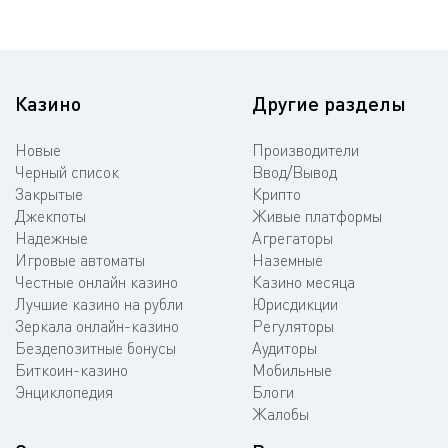
Казино
Другие разделы
Новые
Производители
Черный список
Ввод/Вывод
Закрытые
Крипто
Джекпоты
Живые платформы
Надежные
Агрегаторы
Игровые автоматы
Наземные
Честные онлайн казино
Казино месяца
Лучшие казино на рубли
Юрисдикции
Зеркала онлайн-казино
Регуляторы
Бездепозитные бонусы
Аудиторы
Биткоин-казино
Мобильные
Энциклопедия
Блоги
Жалобы