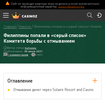
Сайт не проводит азартные игры на деньги и носит исключительно
информационный характер.
support@casinoz.biz
Главная
Новости
Филиппины попали в «серый список» Комитета
Филиппины попали в «серый список»
Комитета борьбы с отмыванием
Автор статьи:
hotnews
Опубликовано:
30 июня 2021
4 мин.
1 комментарий
Оглавление
Отмывание денег через Solaire Resort and Casino