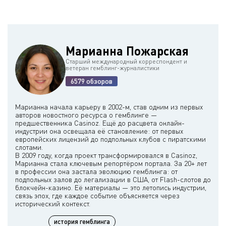
Марианна Пожарская
Старший международный корреспондент и
ветеран гемблинг-журналистики
6579 обзоров
Марианна начала карьеру в 2002-м, став одним из первых
авторов новостного ресурса о гемблинге —
предшественника Casinoz. Ещё до расцвета онлайн-
индустрии она освещала её становление: от первых
европейских лицензий до подпольных клубов с пиратскими
слотами.
В 2009 году, когда проект трансформировался в Casinoz,
Марианна стала ключевым репортёром портала. За 20+ лет
в профессии она застала эволюцию гемблинга: от
подпольных залов до легализации в США, от Flash-слотов до
блокчейн-казино. Её материалы — это летопись индустрии,
связь эпох, где каждое событие объясняется через
история гемблинга