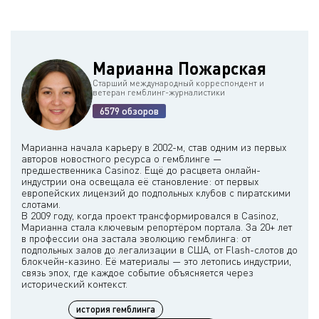
Марианна Пожарская
Старший международный корреспондент и
ветеран гемблинг-журналистики
6579 обзоров
Марианна начала карьеру в 2002-м, став одним из первых
авторов новостного ресурса о гемблинге —
предшественника Casinoz. Ещё до расцвета онлайн-
индустрии она освещала её становление: от первых
европейских лицензий до подпольных клубов с пиратскими
слотами.
В 2009 году, когда проект трансформировался в Casinoz,
Марианна стала ключевым репортёром портала. За 20+ лет
в профессии она застала эволюцию гемблинга: от
подпольных залов до легализации в США, от Flash-слотов до
блокчейн-казино. Её материалы — это летопись индустрии,
связь эпох, где каждое событие объясняется через
история гемблинга