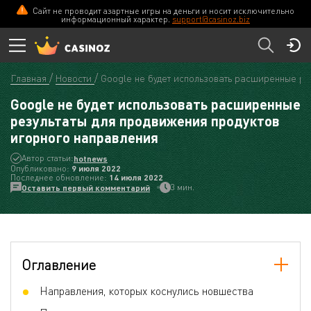
Сайт не проводит азартные игры на деньги и носит исключительно
информационный характер.
support@casinoz.biz
Главная
Новости
Google не будет использовать расширенные ре
Google не будет использовать расширенные
результаты для продвижения продуктов
игорного направления
Автор статьи:
hotnews
Опубликовано:
9 июля 2022
Последнее обновление:
14 июля 2022
3 мин.
Оставить первый комментарий
Оглавление
Направления, которых коснулись новшества