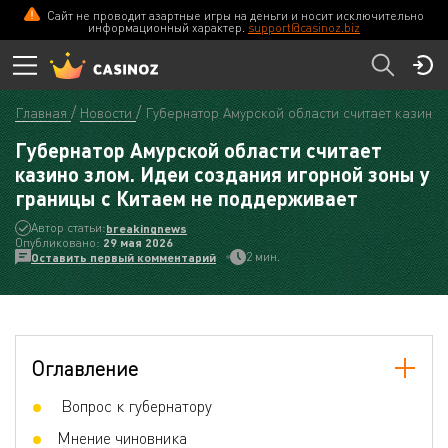
Сайт не проводит азартные игры на деньги и носит исключительно
информационный характер.
support@casinoz.biz
Главная
Новости
Губернатор Амурской области считает казино 
Губернатор Амурской области считает
казино злом. Идеи создания игорной зоны у
границы с Китаем не поддерживает
Автор статьи:
breakingnews
Опубликовано:
29 мая 2026
2 мин.
Оставить первый комментарий
Оглавление
Вопрос к губернатору
Мнение чиновника