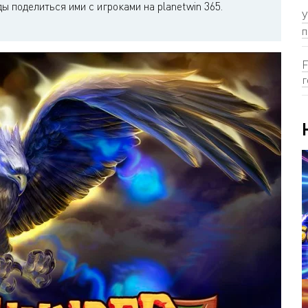
ы поделиться ими с игроками на planetwin 365.
У
п
F
г