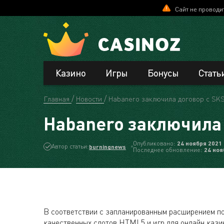
Сайт не проводи
Казино
Игры
Бонусы
Стать
Главная
Новости
Habanero заключила договор с SK
Habanero заключила 
Опубликовано:
24 ноября 2021
Автор статьи:
burningnews
Последнее обновление:
24 ноя
В соответствии с запланированным расширением по
качественных слотов HTML5 и игр для онлайн кази