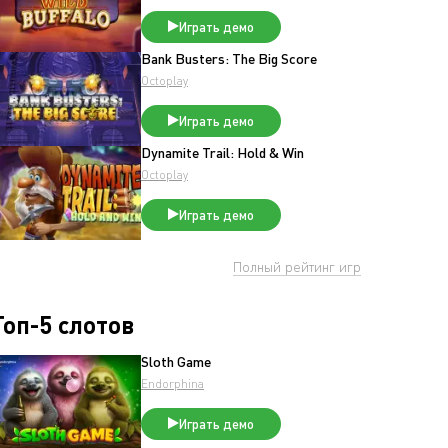
Играть демо
Bank Busters: The Big Score
Octoplay
Играть демо
Dynamite Trail: Hold & Win
Octoplay
Играть демо
Полный рейтинг игр
Топ-5 слотов
Sloth Game
Endorphina
Играть демо