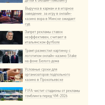
детей к онлайн-гемблингу
Выручка в карман и в игорное
заведение: за игру в онлайн-
казино вора в Минске ожидает
суд
Запрет рекламы ставок
неэффективен, считают в
итальянском футболе
Трамп разместил картинку с
логотипом онлайн-казино Stake
на фоне Белого дома
Условные сроки для
организаторов подпольного
казино в Прокопьевске
FIFA чистит стадионы от рекламы
гемблинга перед ЧМ-2026