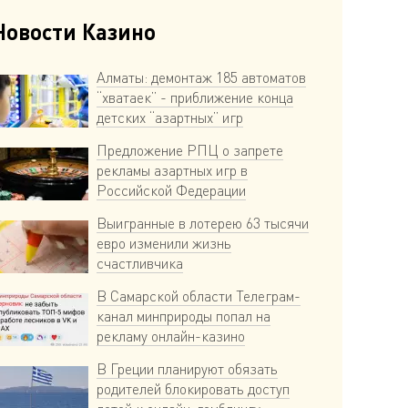
Новости Казино
Алматы: демонтаж 185 автоматов
“хватаек” - приближение конца
детских “азартных” игр
Предложение РПЦ о запрете
рекламы азартных игр в
Российской Федерации
Выигранные в лотерею 63 тысячи
евро изменили жизнь
счастливчика
В Самарской области Телеграм-
канал минприроды попал на
рекламу онлайн-казино
В Греции планируют обязать
родителей блокировать доступ