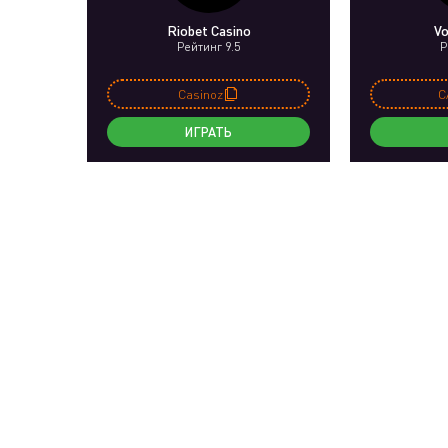
Riobet Casino
Vo
Рейтинг 9.5
Р
Casinoz
C
ИГРАТЬ