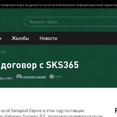
т азартные игры на деньги и носит исключительно информационный характе
и
Жалобы
Новости
S365
договор с SKS365
3 мин.
0 комментариев
бря 2021
 всей Западной Европе в этом году поставщик
но Habanero Systems B.V., продолжил развиваться после