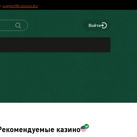
р.
support@casinoz.biz
Войти
Рекомендуемые казино