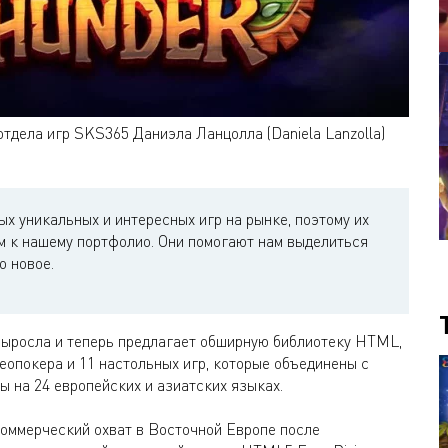
отдела игр SKS365 Даниэла Ланцолла (Daniela Lanzolla)
х уникальных и интересных игр на рынке, поэтому их
м к нашему портфолио. Они помогают нам выделиться
о новое.
ыросла и теперь предлагает обширную библиотеку HTML,
деопокера и 11 настольных игр, которые объединены с
ы на 24 европейских и азиатских языках.
коммерческий охват в Восточной Европе после