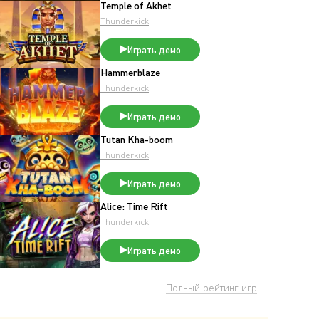
Temple of Akhet
Thunderkick
Играть демо
Hammerblaze
Thunderkick
Играть демо
Tutan Kha-boom
Thunderkick
Играть демо
Alice: Time Rift
Thunderkick
Играть демо
Полный рейтинг игр