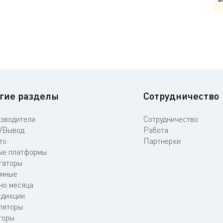
гие разделы
Сотрудничество
зводители
Сотрудничество
/Вывод
Работа
то
Партнерки
е платформы
гаторы
мные
но месяца
дикции
ляторы
торы