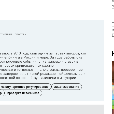
Ю
п
ш
Т
м
ративным новостям
Б
inoz в 2010 году, став одним из первых авторов, кто
-гемблинга в России и мире. За годы работы она
руя ключевые события: от легализации ставок в
я первых криптовалютных казино.
ичностью и точностью — только факты, проверенные
ле завершения активной редакционной деятельности
международное регулирование
лицензирование
гр
проверка источников