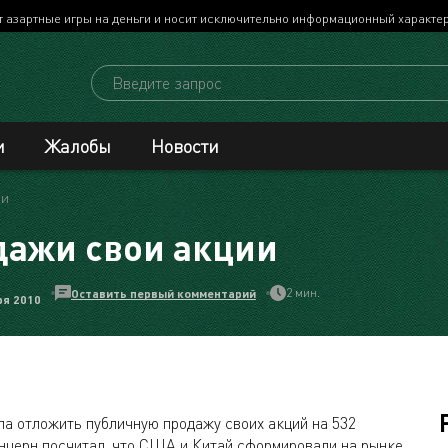
т азартные игры на деньги и носит исключительно информационный характе
и
Жалобы
Новости
ии
одажи свои акции
2 мин.
Оставить первый комментарий
ря 2010
ла отложить публичную продажу своих акций на 532
онцерн посчитал, что США и Китай сформировали на рынке