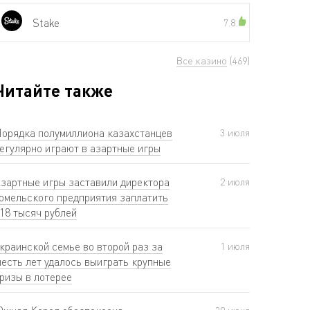
Stake
7.8
Все казино
(469)
Читайте также
орядка полумиллиона казахстанцев
3 июля
егулярно играют в азартные игры
зартные игры заставили директора
2 июля
омельского предприятия заплатить
18 тысяч рублей
краинской семье во второй раз за
1 июля
есть лет удалось выиграть крупные
ризы в лотерее