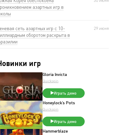
жная Корея обеспокоена
30 июня
роникновением азартных игр в
колы
еневая сеть азартных игр с 10-
29 июня
иллиардным оборотом раскрыта в
разилии
Новинки игр
Gloria Invicta
Quickspin
Играть демо
Honeylock’s Pots
Quickspin
Играть демо
Hammerblaze