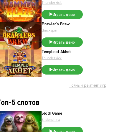
Thunderkick
Играть демо
Brawler’s Brew
Quickspin
Играть демо
Temple of Akhet
Thunderkick
Играть демо
Полный рейтинг игр
Топ-5 слотов
Sloth Game
Endorphina
Играть демо