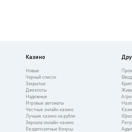
Казино
Дру
Новые
Прои
Черный список
Ввод
Закрытые
Крип
Джекпоты
Живы
Надежные
Агре
Игровые автоматы
Назе
Честные онлайн казино
Кази
Лучшие казино на рубли
Юрис
Зеркала онлайн-казино
Регу
Бездепозитные бонусы
Ауди