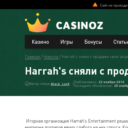
Сайт не проводи
Казино
Игры
Бонусы
Стать
Главная
Новости
Harrah's сняли с продажи свои акц
Harrah's сняли с пр
Опубликовано:
22 ноября 2010
Автор статьи:
Black_LynX
Последнее обновление:
25 нояб
Игорная организация Harrah's Entertainment реши
миллиона долларов ввиду слабого на них спроса. К