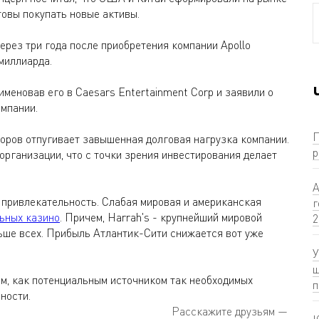
товы покупать новые активы.
ерез три года после приобретения компании Apollo
миллиарда.
именовав его в Caesars Entertainment Corp и заявили о
омпании.
П
оров отпугивает завышенная долговая нагрузка компании.
р
рганизации, что с точки зрения инвестирования делает
А
 привлекательность. Слабая мировая и американская
г
ьных казино
. Причем, Harrah's - крупнейший мировой
2
льше всех. Прибыль Атлантик-Сити снижается вот уже
У
ш
ом, как потенциальным источником так необходимых
п
ности.
Расскажите друзьям —