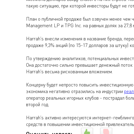
такую ситуацию, при которой инвесторы будут не го
План о публичной продаже был озвучен менее чем ч
Management LP и TPG Inc. на равных долях за 27,8 
Harrah's внесли изменения в название бренда, пере
продаже 9,3% акций (по 15-17 долларов за штуку) к
По утверждению аналитиков, потенциальных инвест
Она достаточно сильно превышает денежный поток о
Harrah's весьма рискованным вложением.
Концерну будет непросто повысить инвестиционную
экономика негативно отразились на индустрии
реал
оператор реальных игорных клубов - пострадал бо
второй год.
Harrah's активно интересуются интернет-гемблинг
средств в повышении инвестиционной привлекатель
Оценить новость