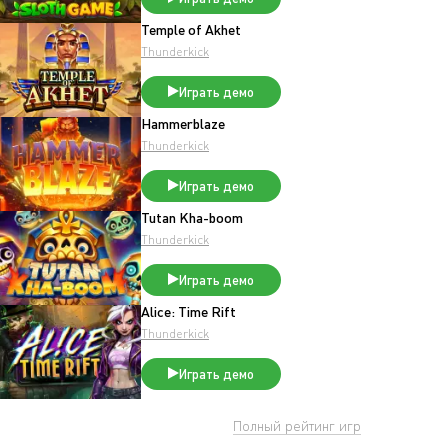
Temple of Akhet
Thunderkick
Играть демо
Hammerblaze
Thunderkick
Играть демо
Tutan Kha-boom
Thunderkick
Играть демо
Alice: Time Rift
Thunderkick
Играть демо
Полный рейтинг игр