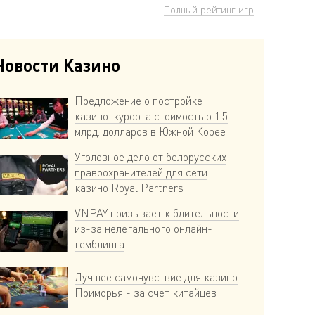
Полный рейтинг игр
Новости Казино
Предложение о постройке
казино-курорта стоимостью 1,5
млрд. долларов в Южной Корее
Уголовное дело от белорусских
правоохранителей для сети
казино Royal Partners
VNPAY призывает к бдительности
из-за нелегального онлайн-
гемблинга
Лучшее самочувствие для казино
Приморья - за счет китайцев