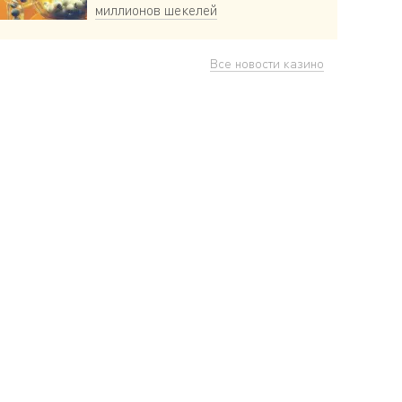
миллионов шекелей
Все новости казино