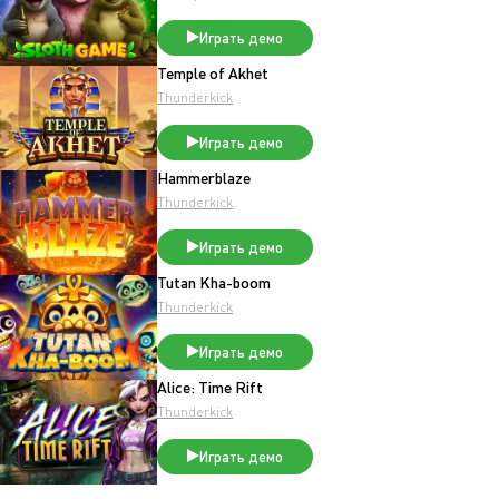
Играть демо
Temple of Akhet
Thunderkick
Играть демо
Hammerblaze
Thunderkick
Играть демо
Tutan Kha-boom
Thunderkick
Играть демо
Alice: Time Rift
Thunderkick
Играть демо