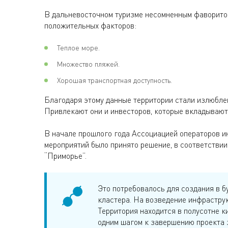
В дальневосточном туризме несомненным фаворит
положительных факторов:
Теплое море.
Множество пляжей.
Хорошая транспортная доступность.
Благодаря этому данные территории стали излюбле
Привлекают они и инвесторов, которые вкладывают
В начале прошлого года Ассоциацией операторов и
мероприятий было принято решение, в соответстви
“Приморье”.
Это потребовалось для создания в 
кластера. На возведение инфраструк
Территория находится в полусотне 
одним шагом к завершению проекта 