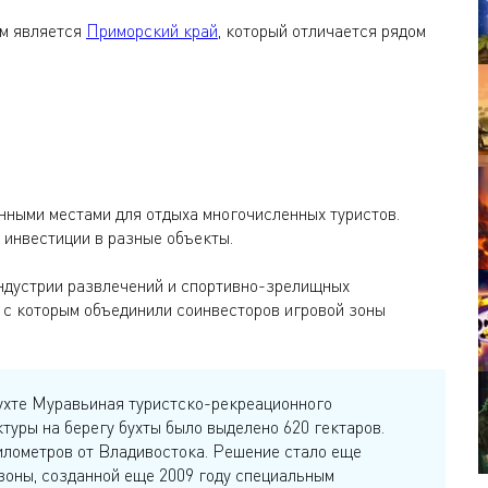
ом является
Приморский край
, который отличается рядом
нными местами для отдыха многочисленных туристов.
 инвестиции в разные объекты.
ндустрии развлечений и спортивно-зрелищных
и с которым объединили соинвесторов игровой зоны
бухте Муравьиная туристско-рекреационного
туры на берегу бухты было выделено 620 гектаров.
километров от Владивостока. Решение стало еще
зоны, созданной еще 2009 году специальным