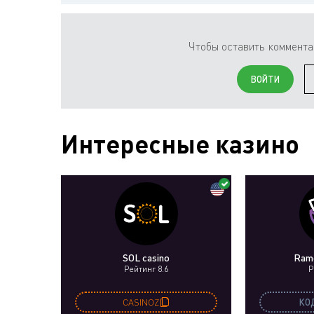
Чтобы оставить коммента
ВОЙТИ
Интересные казино
SOL casino
Rame
Рейтинг 8.6
Р
CASINOZ
КО