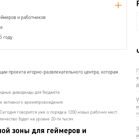
еймеров и работников
ке
5 году
П
ации проекта игорно-развлекательного центра, которая
к
д
идные дивиденды для бюджета.
V
 и активного времяпровождения.
и
 Сегодня говорится уже о порядка 1200 новых рабочих мест.
г
чество будет на уровне 20-ти тысяч.
З
ной зоны для геймеров и
и