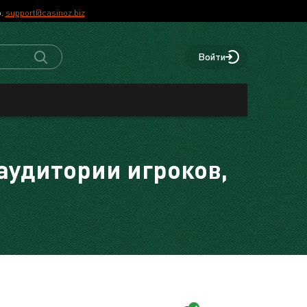
р.
support@casinoz.biz
Войти
 аудитории игроков,