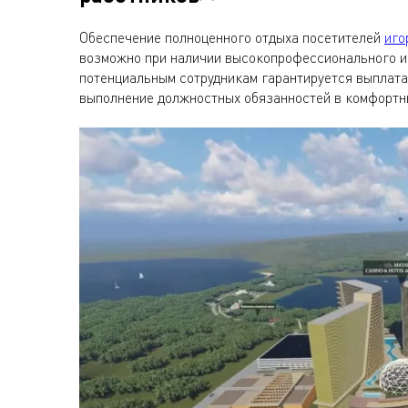
Обеспечение полноценного отдыха посетителей
иго
возможно при наличии высокопрофессионального и 
потенциальным сотрудникам гарантируется выплата
выполнение должностных обязанностей в комфортны