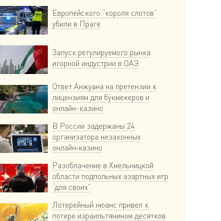
Европейского “короля слотов”
убили в Праге
Запуск регулируемого рынка
игорной индустрии в ОАЭ
Ответ Анжуана на претензии к
лицензиям для букмекеров и
онлайн-казино
В России задержаны 24
организатора незаконных
онлайн‑казино
Разоблачение в Хмельницкой
области подпольных азартных игр
“для своих”
Лотерейный нюанс привел к
потере израильтянином десятков