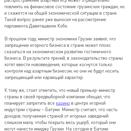
распространение азартных игр может отрицательно
повлиять на финансовое состояние грузинских граждан, но
и скажется на общей экономической ситуации в стране.
Такой вопрос ранее уже выносил на рассмотрение
парламента Давиташвили Кобе.
В прошлом году, министр экономики Грузии заявил, что
запрещение игорного бизнеса в стране может плохо
сказаться на экономическом развитии гостиничного
бизнеса. В результате прений, в законодательство страны
хотят ввести нововведения, которые коснутся только
контроля над азартным бизнесом, но они не будут носить
запрещающий или карающий характер.
К тому же, стоит отметить, что новый премьер-министр
страны в своей предвыборной компании обещал, что
планирует запретить все
казино
в центре игорной
индустрии страны – Батуми. Министр считает, что часть
доходов, получаемая страной от игорных заведений
слишком мала, чтобы покрыть весь ущерб, который они
могут нанести имиджу Грузии. На сегодня в Батуми