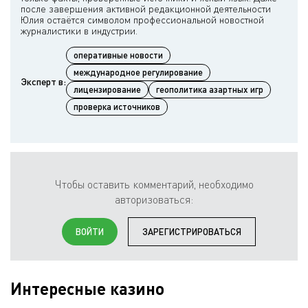
после завершения активной редакционной деятельности
Юлия остаётся символом профессиональной новостной
оперативные новости
международное регулирование
Эксперт в:
лицензирование
геополитика азартных игр
проверка источников
Чтобы оставить комментарий, необходимо
авторизоваться:
ВОЙТИ
ЗАРЕГИСТРИРОВАТЬСЯ
Интересные казино