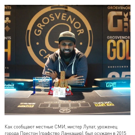
Как сообщают местные СМИ, мистер Лулат, уроженец
города Престон (графство Ланкашир), был осужден в 2015