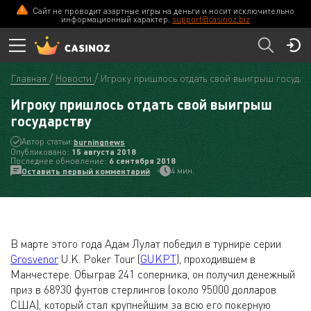
Сайт не проводит азартные игры на деньги и носит исключительно
информационный характер.
support@casinoz.biz
Главная
Новости
Игроку пришлось отдать свой выигрыш государ
Игроку пришлось отдать свой выигрыш
государству
Автор статьи:
burningnews
Опубликовано:
15 августа 2018
Последнее обновление:
6 сентября 2018
4 мин.
Оставить первый комментарий
В марте этого года Адам Лулат победил в турнире серии
Grosvenor
U.K. Poker Tour (
GUKPT
), проходившем в
Манчестере. Обыграв 241 соперника, он получил денежный
приз в 68930 фунтов стерлингов (около 95000 долларов
США), который стал крупнейшим за всю его покерную