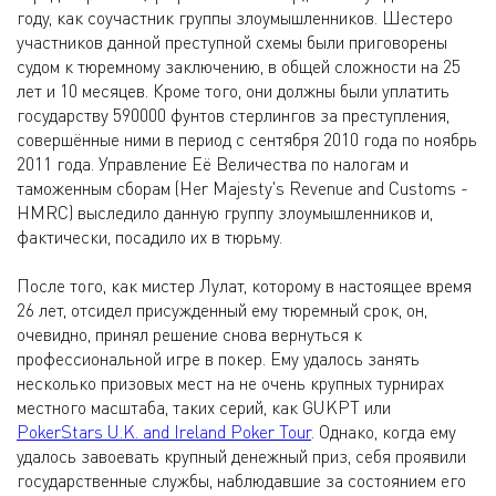
году, как соучастник группы злоумышленников. Шестеро
участников данной преступной схемы были приговорены
судом к тюремному заключению, в общей сложности на 25
лет и 10 месяцев. Кроме того, они должны были уплатить
государству 590000 фунтов стерлингов за преступления,
совершённые ними в период с сентября 2010 года по ноябрь
2011 года. Управление Её Величества по налогам и
таможенным сборам (Her Majesty's Revenue and Customs -
HMRC) выследило данную группу злоумышленников и,
фактически, посадило их в тюрьму.
После того, как мистер Лулат, которому в настоящее время
26 лет, отсидел присужденный ему тюремный срок, он,
очевидно, принял решение снова вернуться к
профессиональной игре в покер. Ему удалось занять
несколько призовых мест на не очень крупных турнирах
местного масштаба, таких серий, как GUKPT или
PokerStars U.K. and Ireland Poker Tour
. Однако, когда ему
удалось завоевать крупный денежный приз, себя проявили
государственные службы, наблюдавшие за состоянием его