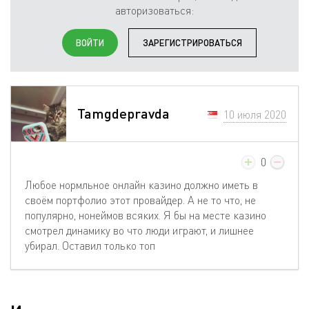
авторизоваться:
ВОЙТИ
ЗАРЕГИСТРИРОВАТЬСЯ
Tamgdepravda
10 июля 2020
0
Любое нормльное онлайн казино должно иметь в
своём портфолио этот провайдер. А не то что, не
популярно, нонеймов всяких. Я бы на месте казино
смотрел динамику во что люди играют, и лишнее
убирал. Оставил только топ