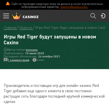
Сайт не проводит азартные игры на деньги и носит исключительно
информационный характер.
support@casinoz.biz
Главная
Новости
Игры Red Tiger будут запущены в новом Caxino
Игры Red Tiger будут запущены в новом
Caxino
Автор статьи:
hotnews
Опубликовано:
10 июля 2020
Последнее обновление:
24 ноября 2021
4 мин.
1 комментарий
Производитель и поставщик игр для онлайн-казино Red
Tiger добавил еще одного клиента в свою постоянно
растущую сеть благодаря последней крупной коммерческой
сделке.