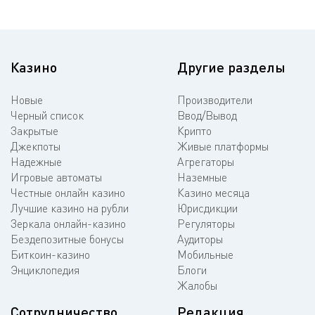
Казино
Другие разделы
Новые
Производители
Черный список
Ввод/Вывод
Закрытые
Крипто
Джекпоты
Живые платформы
Надежные
Агрегаторы
Игровые автоматы
Наземные
Честные онлайн казино
Казино месяца
Лучшие казино на рубли
Юрисдикции
Зеркала онлайн-казино
Регуляторы
Бездепозитные бонусы
Аудиторы
Биткоин-казино
Мобильные
Энциклопедия
Блоги
Жалобы
Сотрудничество
Редакция