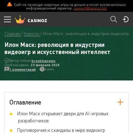
Сайт не проводит азартные игры на деньги и носит исключительно
информационный характер.
support@casinoz.biz
Главная
Новости
Илон Маск: революция в индустрии видеоигр и
Илон Маск: революция в индустрии
видеоигр и искусственный интеллект
Автор статьи:
breakingnews
Опубликовано:
23 февраля 2025
4 мин.
1 комментарий
Оглавление
Илон Маск открывает двери для AI-игровых
разработчиков
Противоречия и скандалы в мире видеоигр