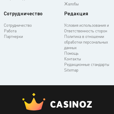
Жалобы
Сотрудничество
Редакция
Сотрудничество
Условия использования и
Работа
Ответственность сторон
Партнерки
Политика в отношении
обработки персональных
данных
Помощь
Контакты
Редакционные стандарты
Sitemap