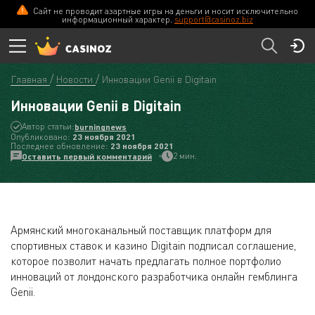
Сайт не проводит азартные игры на деньги и носит исключительно
информационный характер.
support@casinoz.biz
Главная
Новости
Инновации Genii в Digitain
Инновации Genii в Digitain
Автор статьи:
burningnews
Опубликовано:
23 ноября 2021
Последнее обновление:
23 ноября 2021
2 мин.
Оставить первый комментарий
Армянский многоканальный поставщик платформ для
спортивных ставок и казино Digitain подписал соглашение,
которое позволит начать предлагать полное портфолио
инноваций от лондонского разработчика онлайн гемблинга
Genii.