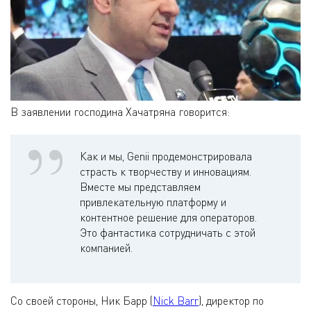
В заявлении господина Хачатряна говорится:
Как и мы, Genii продемонстрировала
страсть к творчеству и инновациям.
Вместе мы представляем
привлекательную платформу и
контентное решение для операторов.
Это фантастика сотрудничать с этой
компанией.
Со своей стороны, Ник Барр (
Nick Barr
), директор по