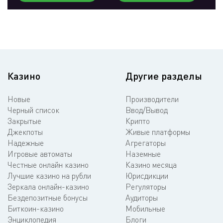
Казино
Другие разделы
Новые
Производители
Черный список
Ввод/Вывод
Закрытые
Крипто
Джекпоты
Живые платформы
Надежные
Агрегаторы
Игровые автоматы
Наземные
Честные онлайн казино
Казино месяца
Лучшие казино на рубли
Юрисдикции
Зеркала онлайн-казино
Регуляторы
Бездепозитные бонусы
Аудиторы
Биткоин-казино
Мобильные
Энциклопедия
Блоги