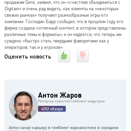
продажам Genii, заявил, что он «счастлив объединиться с
Digitain» и очень рад видеть, как клиенты на «некоторых
свежих рынках» получают разнообразные игры его
компании. Господин Барр сообщил, что в прошлом году его
фирма создала «отличный контент, в котором представлены
различные темы и форматы», и он надеется, что теперь им
суждено «быстро стать твердыми фаворитами как у
операторов, так и у игроков».
Оценить новость
Антон Жаров
Репортер новостей гемблинг-индустрии
4202 обзора
Антон начал карьеру в гемблинг-журналистике в середине