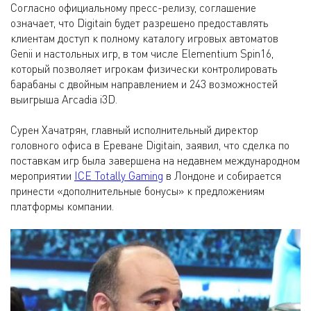
Согласно официальному пресс-релизу, соглашение
означает, что Digitain будет разрешено предоставлять
клиентам доступ к полному каталогу игровых автоматов
Genii и настольных игр, в том числе Elementium Spin16,
который позволяет игрокам физически контролировать
барабаны с двойным направлением и 243 возможностей
выигрыша Arcadia i3D.
Сурен Хачатрян, главный исполнительный директор
головного офиса в Ереване Digitain, заявил, что сделка по
поставкам игр была завершена на недавнем международном
мероприятии
ICE Totally Gaming
в Лондоне и собирается
принести «дополнительные бонусы» к предложениям
платформы компании.