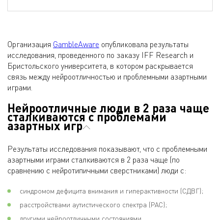
Организация
GambleAware
опубликовала результаты
исследования, проведенного по заказу IFF Research и
Бристольского университета, в котором раскрывается
связь между нейроотличностью и проблемными азартными
играми.
Нейроотличные люди в 2 раза чаще
сталкиваются с проблемами
азартных игр
Результаты исследования показывают, что с проблемными
азартными играми сталкиваются в 2 раза чаще (по
сравнению с нейротипичными сверстниками) люди с:
синдромом дефицита внимания и гиперактивности (СДВГ);
расстройствами аутистического спектра (РАС);
другими нейроотличными состояниями.