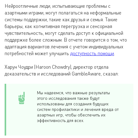
Нейроотличные люди, испытывающие проблемы с
азартными играми, могут полагаться на неформальные
системы поддержки, такие как друзья и семья. Такие
барьеры, как когнитивная перегрузка и сенсорная
чувствительность, могут сделать доступ к официальной
поддержке более сложным. В отчете говорится о том, что
адаптация вариантов лечения с учетом индивидуальных
потребностей может улучшить
доступность помощи
.
Харун Чоудри (Haroon Chowdry), директор отдела
доказательств и исследований GambleAware, сказал:
Мы надеемся, что важные результаты
этого исследования также будут
использованы для создания будущих
систем профилактики и лечения вреда от
азартных игр, чтобы обеспечить их
эффективность для всех.