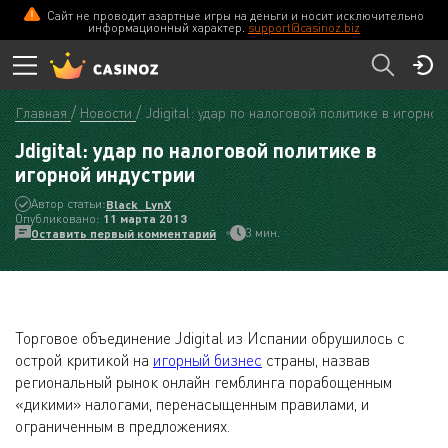
Сайт не проводит азартные игры на деньги и носит исключительно
информационный характер.
support@casinoz.biz
Главная
Новости
Jdigital: удар по налоговой политике в игорно
Jdigital: удар по налоговой политике в
игорной индустрии
Автор статьи:
Black_LynX
Опубликовано:
11 мартa 2013
3 мин.
Оставить первый комментарий
Торговое объединение Jdigital из Испании обрушилось с
острой критикой на
игорный бизнес
страны, назвав
региональный рынок онлайн гемблинга порабощенным
«дикими» налогами, перенасыщенным правилами, и
ограниченным в предложениях.