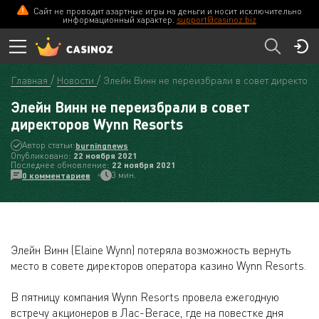
Сайт не проводит азартные игры на деньги и носит исключительно
информационный характер.
support@casinoz.biz
Главная
Новости
Элейн Винн не переизбрали в совет директоро
Элейн Винн не переизбрали в совет
директоров Wynn Resorts
Автор статьи:
burningnews
Опубликовано:
22 ноября 2021
Последнее обновление:
22 ноября 2021
3 мин.
0 комментариев
Элейн Винн (Elaine Wynn) потеряла возможность вернуть
место в совете директоров оператора казино Wynn Resorts.
В пятницу компания Wynn Resorts провела ежегодную
встречу акционеров в Лас-Вегасе, где на повестке дня