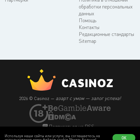
обработки персональных
данных
Помощь
Контакты
Редакционные стандарты
Sitemap
азарт с умом — залог успеха!
2026 © Casinoz —
Подписаться на RSS
Используя наши сайты или услуги, вы соглашаетесь на
ОК
использование нами файлов cookie
(Узнать больше)