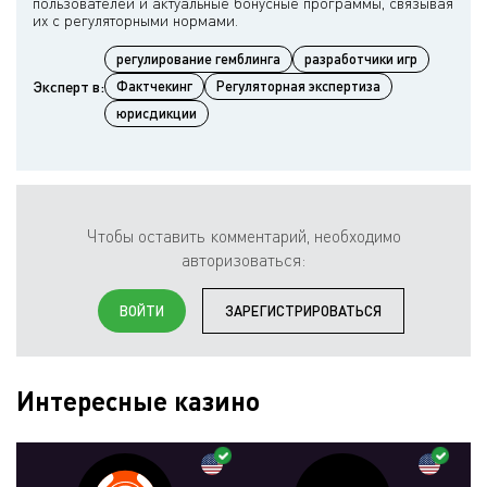
пользователей и актуальные бонусные программы, связывая
регулирование гемблинга
разработчики игр
Эксперт в:
Фактчекинг
Регуляторная экспертиза
юрисдикции
Чтобы оставить комментарий, необходимо
авторизоваться:
ВОЙТИ
ЗАРЕГИСТРИРОВАТЬСЯ
Интересные казино