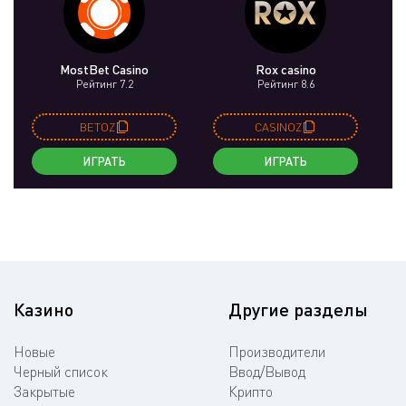
MostBet Casino
Rox casino
Рейтинг 7.2
Рейтинг 8.6
BETOZ
CASINOZ
ИГРАТЬ
ИГРАТЬ
Казино
Другие разделы
Новые
Производители
Черный список
Ввод/Вывод
Закрытые
Крипто