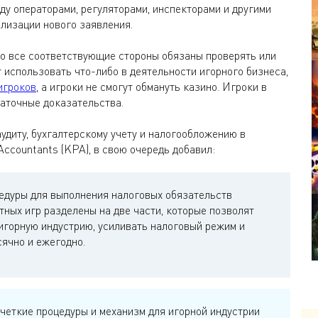
у операторами, регуляторами, инспекторами и другими
лизации нового заявления.
то все соответствующие стороны обязаны проверять или
т использовать что-либо в деятельности игорного бизнеса,
игроков
, а игроки не смогут обмануть казино. Игроки в
таточные доказательства.
аудиту, бухгалтерскому учету и налогообложению в
Accountants (KPA), в свою очередь добавил:
едуры для выполнения налоговых обязательств
тных игр разделены на две части, которые позволят
горную индустрию, усиливать налоговый режим и
ячно и ежегодно.
 четкие процедуры и механизм для игорной индустрии