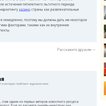
сле истечения пятилетнего льготного периода
 маркетингу
казино
страны как развлекательные
я немедленно, поэтому мы должны дать им некоторое
гими факторами, такими как их внутренние
пекты.
Расскажите друзьям —
ая
 и ветеран гемблинг-журналистики
, став одним из первых авторов новостного ресурса
sinoz. Ещё до расцвета онлайн-индустрии она