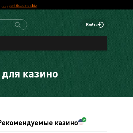
р.
support@casinoz.biz
Войти
 для казино
Рекомендуемые казино