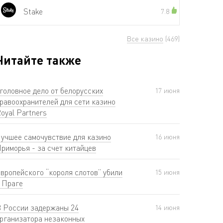
Stake
7.8
Все казино
(469)
Читайте также
головное дело от белорусских
17 июня
равоохранителей для сети казино
oyal Partners
учшее самочувствие для казино
16 июня
риморья - за счет китайцев
вропейского “короля слотов” убили
15 июня
 Праге
 России задержаны 24
14 июня
рганизатора незаконных