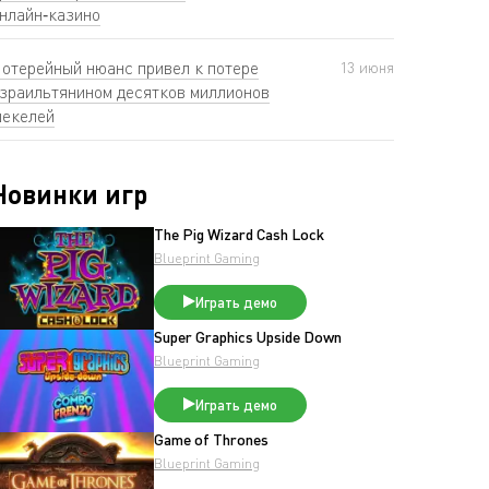
нлайн‑казино
отерейный нюанс привел к потере
13 июня
зраильтянином десятков миллионов
екелей
Новинки игр
The Pig Wizard Cash Lock
Blueprint Gaming
Играть демо
Super Graphics Upside Down
Blueprint Gaming
Играть демо
Game of Thrones
Blueprint Gaming