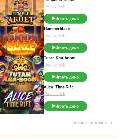
Thunderkick
Играть демо
Hammerblaze
Thunderkick
Играть демо
Tutan Kha-boom
Thunderkick
Играть демо
Alice: Time Rift
Thunderkick
Играть демо
Полный рейтинг игр