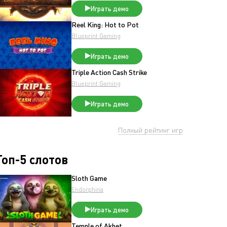
Играть демо
Reel King: Hot to Pot
Blueprint Gaming
Играть демо
Triple Action Cash Strike
Blueprint Gaming
Играть демо
Полный рейтинг игр
Топ-5 слотов
Sloth Game
Endorphina
Играть демо
Temple of Akhet