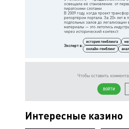
освещала её становление: от перв
пиратскими слотами.
В 2009 году, когда проект трансф
репортёром портала. За 20+ лет в
подпольных залов до легализации в
материалы — это летопись индустри
история гемблинга
ме
Эксперт в:
онлайн-гемблинг
ана
Чтобы оставить коммента
ВОЙТИ
Интересные казино