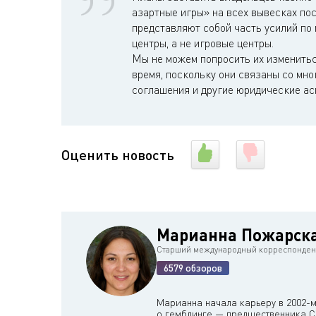
азартные игры» на всех вывесках по
представляют собой часть усилий по
центры, а не игровые центры.
Мы не можем попросить их изменитьс
время, поскольку они связаны со мно
соглашения и другие юридические ас
Оценить новость
Марианна Пожарск
Старший международный корреспондент
6579 обзоров
Марианна начала карьеру в 2002-м
о гемблинге — предшественника Ca