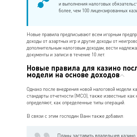
и выполнения налоговых обязательст
более, чем 100 лицензированных каз
Новые правила предписывают всем игорным предпри
доходы от азартных игр и другие доходы от неигров
дополнительным налоговым доходам, вести надлежа
документы и записи в течение 10 лет.
Новые правила для казино пос
модели на основе доходов
Однако после внедрения новой налоговой модели 
стандарты отчетности (МСО), также известные как 
определяют, как определенные типы операций.
В связи с этим господин Ванн также добавил:
Планы заставить владельцев казино 