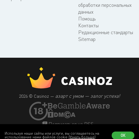
обработки персональных
данных
Помощь
Контакты
Редакционные стандарты
Sitemap
азарт с умом — залог успеха!
2026 © Casinoz —
Подписаться на RSS
Используя наши сайты или услуги, вы соглашаетесь на
ОК
использование нами файлов cookie
(Узнать больше)