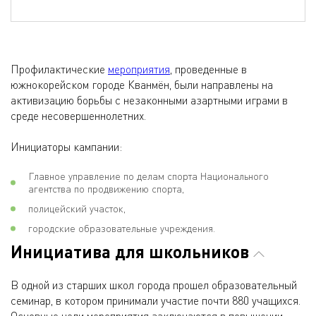
Профилактические
мероприятия
, проведенные в
южнокорейском городе Кванмён, были направлены на
активизацию борьбы с незаконными азартными играми в
среде несовершеннолетних.
Инициаторы кампании:
Главное управление по делам спорта Национального
агентства по продвижению спорта,
полицейский участок,
городские образовательные учреждения.
Инициатива для школьников
В одной из старших школ города прошел образовательный
семинар, в котором принимали участие почти 880 учащихся.
Основные цели мероприятия заключаются в повышении