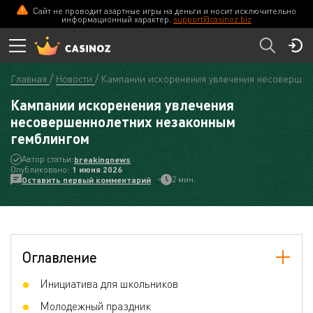
Сайт не проводит азартные игры на деньги и носит исключительно
информационный характер.
support@casinoz.biz
Главная
Новости
Кампании искоренения увлечения несовершен
Кампании искоренения увлечения
несовершеннолетних незаконным
гемблингом
Автор статьи:
breakingnews
Опубликовано:
1 июня 2026
2 мин.
Оставить первый комментарий
Оглавление
Инициатива для школьников
Молодежный праздник