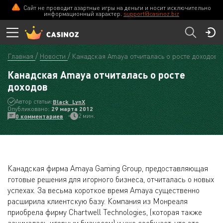
Сайт не проводит азартные игры на деньги и носит исключительно
информационный характер.
support@casinoz.biz
Главная
Новости
Канадская Amaya отчиталась о росте доходов
Канадская Amaya отчиталась о росте
доходов
Автор статьи:
Black_LynX
Опубликовано:
29 мартa 2012
2 мин.
0 комментариев
Канадская фирма Amaya Gaming Group, предоставляющая
готовые решения для игорного бизнеса, отчиталась о новых
успехах. За весьма короткое время Amaya существенно
расширила клиентскую базу. Компания из Монреаля
приобрела фирму Chartwell Technologies, (которая также