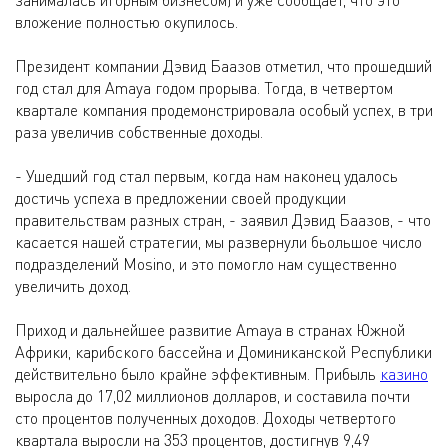
занималась игорным бизнесом) и уже сообщает, что это
вложение полностью окупилось.
Президент компании Дэвид Баазов отметил, что прошедший
год стал для Amaya годом прорыва. Тогда, в четвертом
квартале компания продемонстрировала особый успех, в три
раза увеличив собственные доходы.
- Ушедший год стал первым, когда нам наконец удалось
достичь успеха в предложении своей продукции
правительствам разных стран, - заявил Дэвид Баазов, - что
касается нашей стратегии, мы развернули бьольшое число
подразделений Mosino, и это помогло нам существенно
увеличить доход.
Приход и дальнейшее развитие Amaya в странах Южной
Африки, карибского бассейна и Доминиканской Республики
действительно было крайне эффективным. Прибыль
казино
выросла до 17,02 миллионов долларов, и составила почти
сто процентов полученных доходов. Доходы четвертого
квартала выросли на 353 процентов, достигнув 9,49