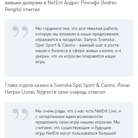
живыми дилерами в NetEnt Андрес Ренгифо (Andres
Rengifo) отметил:
Мы гордимся тем, что вся тяжелая работа,
которую мы вложили в наши предложения,
отражается в продуктах. Запуск Svenska
Spel Sport & Casino - важный шаг в росте
нашего бизнеса в сфере живых казино, и я
уверен, что их игрокам понравятся наши
игры.
Глава отдела казино в Svenska Spel Sport & Casino, Йонас
Нигрен (Jonas Nygren) в свою очередь отметил:
Мы очень рады, что у нас есть NetEnt Live, и
с нетерпением ждем возможности
предложить свои игры нашим игрокам. Мы
считаем, что существующие и будущие
игры NetEnt могут пользоваться большой