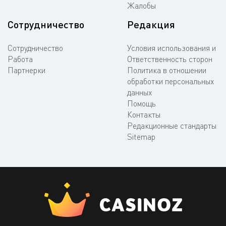
Жалобы
Сотрудничество
Редакция
Сотрудничество
Условия использования и
Работа
Ответственность сторон
Партнерки
Политика в отношении
обработки персональных
данных
Помощь
Контакты
Редакционные стандарты
Sitemap