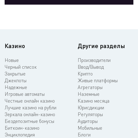
Казино
Другие разделы
Новые
Производители
Черный список
Ввод/Вывод
Закрытые
Крипто
Джекпоты
Живые платформы
Надежные
Агрегаторы
Игровые автоматы
Наземные
Честные онлайн казино
Казино месяца
Лучшие казино на рубли
Юрисдикции
Зеркала онлайн-казино
Регуляторы
Бездепозитные бонусы
Аудиторы
Биткоин-казино
Мобильные
Энциклопедия
Блоги