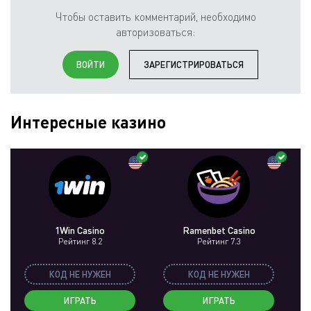
Чтобы оставить комментарий, необходимо
авторизоваться:
ВОЙТИ
ЗАРЕГИСТРИРОВАТЬСЯ
Интересные казино
1Win Casino
Ramenbet Casino
Рейтинг 8.2
Рейтинг 7.3
КОД НЕ НУЖЕН
КОД НЕ НУЖЕН
ИГРАТЬ
ИГРАТЬ