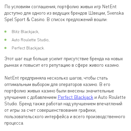
По условиям соглашения, портфолио живых игр NetEnt
доступно для одного из ведущих брендов Швеции, Svenska
Spel Sport & Casino. В список предложений вошли:
Blitz Blackjack,
Auto Roulette Studio,
Perfect Blackjack.
Этот шаг еще больше усилит присутствие бренда на новых
рынках и повысит его репутацию в сфере живого казино.
NetEnt предприняла несколько шагов, чтобы стать
оптимальным выбором для операторов казино. В его
портфолио живых казино были внесены значительные
улучшения с добавлением
Perfect Blackjack
и Auto Roulette
Studio. Бренд также работал над улучшением впечатлений
от игры за счет совершенствования графики,
пользовательского интерфейса и всего производственного
процесса.