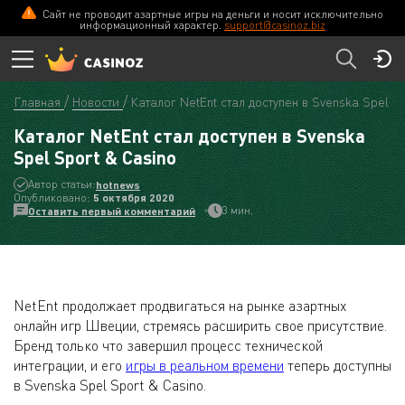
Сайт не проводит азартные игры на деньги и носит исключительно
информационный характер.
support@casinoz.biz
Главная
Новости
Каталог NetEnt стал доступен в Svenska Spel S
Каталог NetEnt стал доступен в Svenska
Spel Sport & Casino
Автор статьи:
hotnews
Опубликовано:
5 октября 2020
3 мин.
Оставить первый комментарий
NetEnt продолжает продвигаться на рынке азартных
онлайн игр Швеции, стремясь расширить свое присутствие.
Бренд только что завершил процесс технической
интеграции, и его
игры в реальном времени
теперь доступны
в Svenska Spel Sport & Casino.