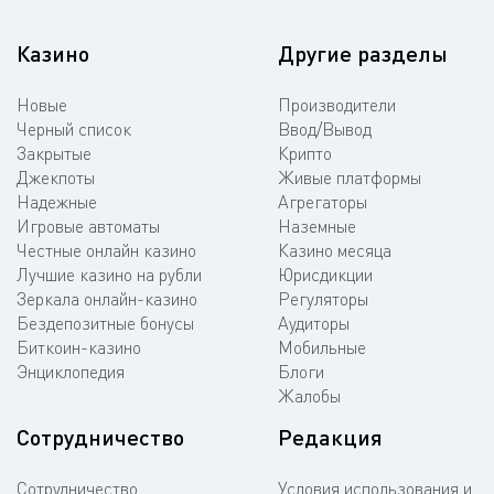
Казино
Другие разделы
Новые
Производители
Черный список
Ввод/Вывод
Закрытые
Крипто
Джекпоты
Живые платформы
Надежные
Агрегаторы
Игровые автоматы
Наземные
Честные онлайн казино
Казино месяца
Лучшие казино на рубли
Юрисдикции
Зеркала онлайн-казино
Регуляторы
Бездепозитные бонусы
Аудиторы
Биткоин-казино
Мобильные
Энциклопедия
Блоги
Жалобы
Сотрудничество
Редакция
Сотрудничество
Условия использования и