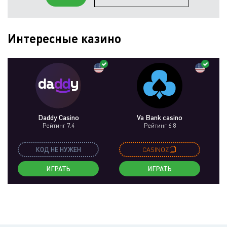
Интересные казино
Daddy Casino
Va Bank casino
Рейтинг 7.4
Рейтинг 6.8
КОД НЕ НУЖЕН
CASINOZ
ИГРАТЬ
ИГРАТЬ