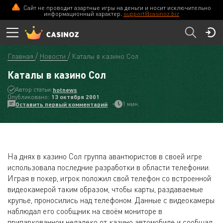
Сайт не проводит азартные игры на деньги и носит исключительно
информационный характер.
support@casinoz.biz
Главная
Новости
Каталы в казино Сол
Каталы в казино Сол
Автор статьи:
hotnews
Опубликовано:
13 октября 2001
1 мин.
Оставить первый комментарий
На днях в казино Сол группа авантюристов в своей игре
использовала последние разработки в области телефонии.
Играя в покер, игрок положил свой телефон со встроенной
видеокамерой таким образом, чтобы карты, раздаваемые
крупье, проносились над телефоном. Данные с видеокамеры
наблюдал его сообщник на своём мониторе в
припаркованном недалеко от казино автомобиле и сообщал