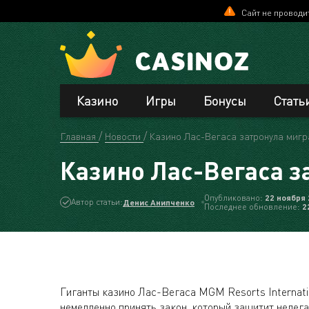
Сайт не проводи
Казино
Игры
Бонусы
Стать
Главная
Новости
Казино Лас-Вегаса затронула мигр
Казино Лас-Вегаса з
Опубликовано:
22 ноября
Автор статьи:
Денис Анипченко
Последнее обновление:
2
Гиганты казино Лас-Вегаса MGM Resorts Internatio
немедленно принять закон, который защитит нелег