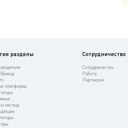
гие разделы
Сотрудничество
зводители
Сотрудничество
/Вывод
Работа
то
Партнерки
е платформы
гаторы
мные
но месяца
дикции
ляторы
торы