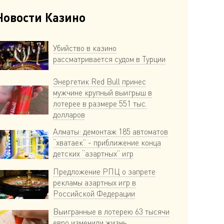
Новости Казино
Убийство в казино
рассматривается судом в Турции
Энергетик Red Bull принес
мужчине крупный выигрыш в
лотерее в размере 551 тыс.
долларов
Алматы: демонтаж 185 автоматов
“хватаек” - приближение конца
детских “азартных” игр
Предложение РПЦ о запрете
рекламы азартных игр в
Российской Федерации
Выигранные в лотерею 63 тысячи
евро изменили жизнь