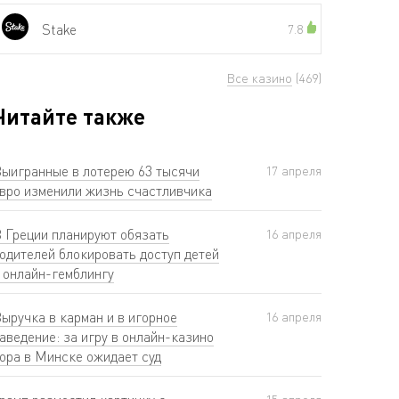
Stake
7.8
Все казино
(469)
Читайте также
ыигранные в лотерею 63 тысячи
17 апреля
вро изменили жизнь счастливчика
 Греции планируют обязать
16 апреля
одителей блокировать доступ детей
 онлайн-гемблингу
ыручка в карман и в игорное
16 апреля
аведение: за игру в онлайн-казино
ора в Минске ожидает суд