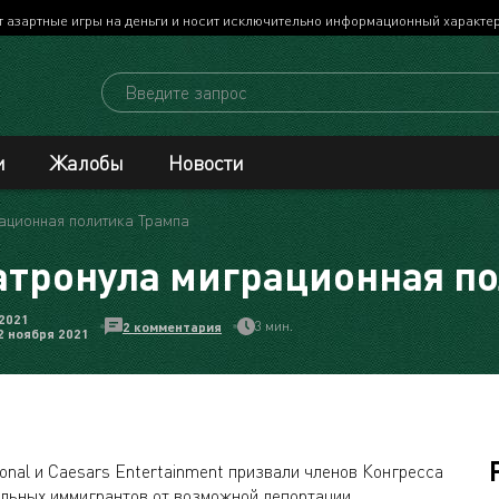
т азартные игры на деньги и носит исключительно информационный характе
и
Жалобы
Новости
ационная политика Трампа
атронула миграционная п
 2021
3 мин.
2 комментария
2 ноября 2021
nal и Caesars Entertainment призвали членов Конгресса
альных иммигрантов от возможной депортации.