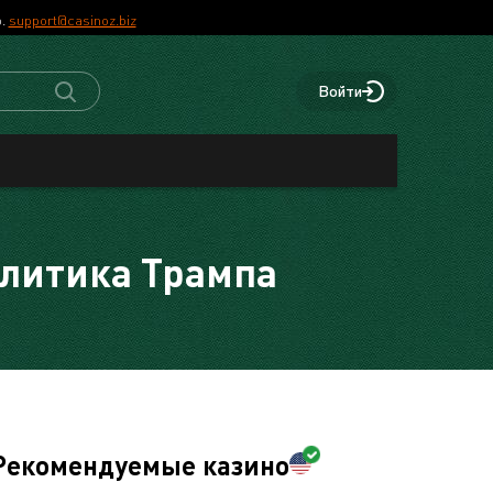
р.
support@casinoz.biz
Войти
олитика Трампа
Рекомендуемые казино