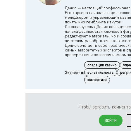
Денис — настоящий профессионал с
Его карьера началась еще в конце 
менеджером и управляющим казино.
понять мир гемблинга изнутри.
С конца нулевых Денис посвятил се
начала десятых стал ключевой фигу
редактирует материалы, но и созд
читателям разобраться в тонкостях
Денис сочетает в себе практически
самых авторитетных экспертов в от
операции казино
упр
Эксперт в:
волатильность
регул
экспертиза
Чтобы оставить коммента
ВОЙТИ