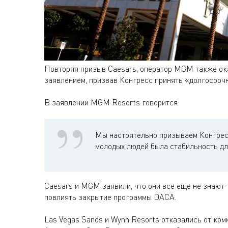
Повторяя призыв Caesars, оператор MGM также ок
заявлением, призвав Конгресс принять «долгосро
В заявлении MGM Resorts говорится:
Мы настоятельно призываем Конгресс
молодых людей была стабильность дл
Caesars и MGM заявили, что они все еще не знают 
повлиять закрытие программы DACA.
Las Vegas Sands и Wynn Resorts отказались от ком