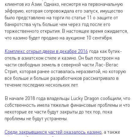
клиентов из Азии. Однако, несмотря на первоначальную
эйфорию, которая сопровождала его запуск, имущество
было представлено на торги по статье 11 о защите от
банкротства чуть больше чем через год после его
торжественного открытия. В настоящее время ожидается,
что казино будет продано на аукционе 10 сентября.
Комплекс открыл двери в декабре 2016
года как бутик-
отель в азиатском стиле и казино. Он был построен на
части свободных земель в северной части Лас-Вегас
Стрип, которая ранее оставалась неразвитой, но которую
все больше и больше разработчиков рассматривало в
течение последних нескольких лет.
В начале 2018 года владельцы Lucky Dragon сообщили, что
собственность имела тяжелые финансовые проблемы и что
некоторые ее части будут закрыты до тех пор, пока
проблемы не будут устранены.
Среди закрывшихся частей оказалось казино
, а также