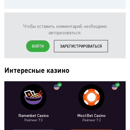
Чтобы оставить комментарий, необходимо
авторизоваться:
ВОЙТИ
ЗАРЕГИСТРИРОВАТЬСЯ
Интересные казино
Ramenbet Casino
MostBet Casino
Рейтинг 7.3
Рейтинг 7.2