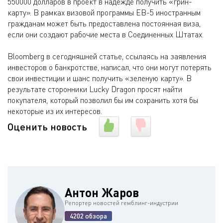
550000 долларов в проект в надежде получить «грин-
карту». В рамках визовой программы EB-5 иностранным
гражданам может быть предоставлена постоянная виза,
если они создают рабочие места в Соединенных Штатах.
Bloomberg в сегодняшней статье, ссылаясь на заявления
инвесторов о банкротстве, написал, что они могут потерять
свои инвестиции и шанс получить «зеленую карту». В
результате сторонники Lucky Dragon просят найти
покупателя, который позволил бы им сохранить хотя бы
некоторые из их интересов.
Оценить новость
Антон Жаров
Репортер новостей гемблинг-индустрии
4202 обзора