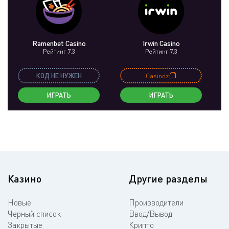
Ramenbet Casino
Irwin Casino
Be
Рейтинг 7.3
Рейтинг 7.3
КОД НЕ НУЖЕН
Casinoz
ИГРАТЬ
ИГРАТЬ
Казино
Другие разделы
Новые
Производители
Черный список
Ввод/Вывод
Закрытые
Крипто