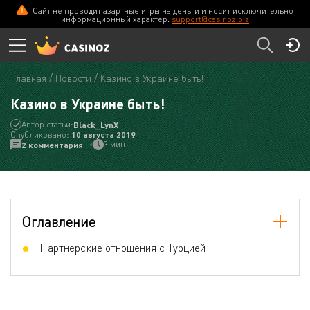
Сайт не проводит азартные игры на деньги и носит исключительно
информационный характер.
support@casinoz.biz
Главная
Новости
Казино в Украине быть!
Казино в Украине быть!
Автор статьи:
Black_LynX
Опубликовано:
10 августа 2019
3 мин.
2 комментария
Оглавление
Партнерские отношения с Турцией