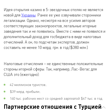
Идея открытия казино в 5-звездочных отелях не является
новой для
Украины
. Ранее ее уже озвучивали сторонники
легализации. Однако, несмотря на все усилия авторов
соответствующих законопроектов, легальные игорные
заведения так и не появились. Вместе с ними не появился и
дополнительный доход для госбюджета в виде налоговых
отчислений. А он, по подсчетам экспертов, должен
составить не менее 10 млрд. грн. в год ($380 млн.).
Налоговые отчисления – не единственные положительные
стороны игорной сферы. Так, например, Лас-Вегас для
США это (ежегодно):
42 миллионов туристов;
$39 млрд. прибыли;
160 тыс. рабочих мест со средней зарплатой $47 тыс. в год.
Партнерские отношения с Турцией