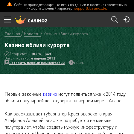
Сайт не проводит азартные игры на деньги и носит исключительно
информационный характер.
support@casinoz.biz
Главная
Новости
Казино вблизи курорта
Казино вблизи курорта
Автор статьи:
Black_LynX
Опубликовано:
4 апреля 2012
3 мин.
Оставить первый комментарий
Первые законные
казино
могут появиться уже к 2014 году
вблизи популярнейшего курорта на черном море – Анапе.
Как рассказывает губернатор Краснодарского края
Агафонов Алексей, властям потребуется не меньше
полутора лет, чтобы создать нужную инфраструктуру и
переместить к Черному морю часть специальной зоны игр.