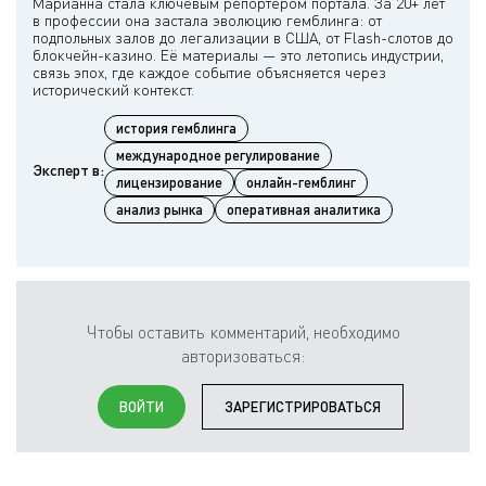
Марианна стала ключевым репортёром портала. За 20+ лет
в профессии она застала эволюцию гемблинга: от
подпольных залов до легализации в США, от Flash-слотов до
блокчейн-казино. Её материалы — это летопись индустрии,
связь эпох, где каждое событие объясняется через
история гемблинга
международное регулирование
Эксперт в:
лицензирование
онлайн-гемблинг
анализ рынка
оперативная аналитика
Чтобы оставить комментарий, необходимо
авторизоваться:
ВОЙТИ
ЗАРЕГИСТРИРОВАТЬСЯ