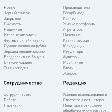
Новые
Производители
Черный список
Ввод/Вывод
Закрытые
Крипто
Джекпоты
Живые платформы
Надежные
Агрегаторы
Игровые автоматы
Наземные
Честные онлайн казино
Казино месяца
Лучшие казино на рубли
Юрисдикции
Зеркала онлайн-казино
Регуляторы
Бездепозитные бонусы
Аудиторы
Биткоин-казино
Мобильные
Энциклопедия
Блоги
Жалобы
Сотрудничество
Редакция
Сотрудничество
Условия использования и
Работа
Ответственность сторон
Партнерки
Политика в отношении
обработки персональных