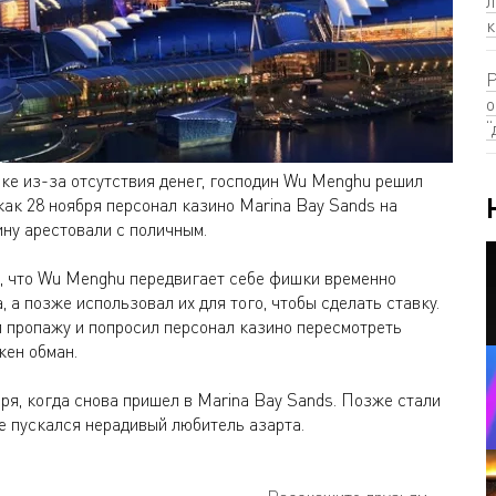
л
к
Р
о
“
чке из-за отсутствия денег, господин Wu Menghu решил
как 28 ноября персонал казино Marina Bay Sands на
ну арестовали с поличным.
и, что Wu Menghu передвигает себе фишки временно
, а позже использовал их для того, чтобы сделать ставку.
л пропажу и попросил персонал казино пересмотреть
жен обман.
я, когда снова пришел в Marina Bay Sands. Позже стали
е пускался нерадивый любитель азарта.