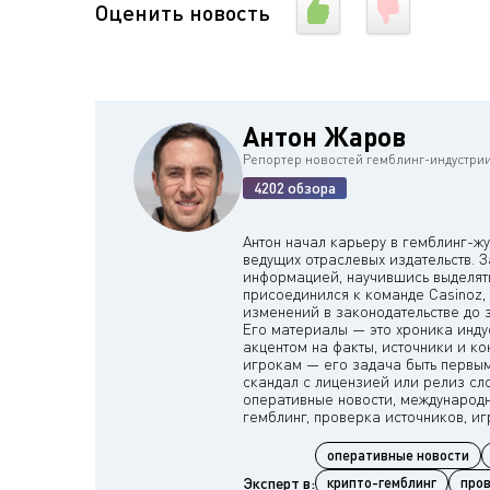
Оценить новость
Антон Жаров
Репортер новостей гемблинг-индустри
4202 обзора
Антон начал карьеру в гемблинг-жу
ведущих отраслевых издательств. З
информацией, научившись выделять 
присоединился к команде Casinoz, 
изменений в законодательстве до 
Его материалы — это хроника инду
акцентом на факты, источники и ко
игрокам — его задача быть первым,
скандал с лицензией или релиз сло
оперативные новости, международн
оперативные новости
Эксперт в:
крипто-гемблинг
пров