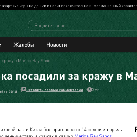
т азартные игры на деньги и носит исключительно информационный характе
и
Жалобы
Новости
 кражу в Marina Bay Sands
а посадили за кражу в Ma
2 мин.
Оставить первый комментарий
ября 2018
риковой части Китая был приговорен к 14 неделям тюрьмы
мошенничествах и кражах в казино
Marina Bay Sands
.