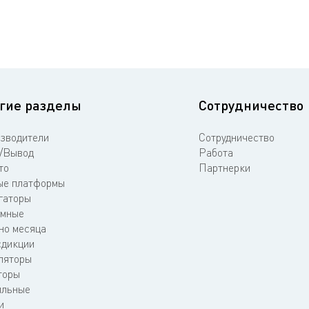
гие разделы
Сотрудничество
зводители
Сотрудничество
/Вывод
Работа
то
Партнерки
е платформы
гаторы
мные
но месяца
дикции
ляторы
торы
льные
и