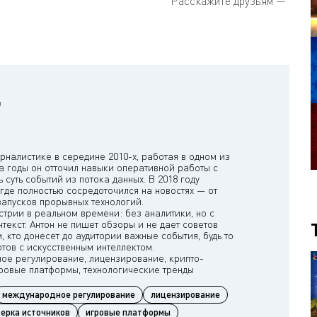
Расскажите друзьям —
и
рналистике в середине 2010-х, работая в одном из
а годы он отточил навыки оперативной работы с
суть событий из потока данных. В 2018 году
где полностью сосредоточился на новостях — от
запусков прорывных технологий.
стрии в реальном времени: без аналитики, но с
нтекст. Антон не пишет обзоры и не дает советов
 кто донесет до аудитории важные события, будь то
тов с искусственным интеллектом.
ое регулирование, лицензирование, крипто-
международное регулирование
лицензирование
ерка источников
игровые платформы