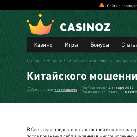
Сайт не проводи
Казино
Игры
Бонусы
Стать
Главная
Новости
Китайского мошенника посадили за
Китайского мошенник
Опубликовано:
4 января 2017
Автор статьи:
burningnews
Последнее обновление:
6 сент
В Сингапуре тридцатичетырехлетний игрок из мате
после признания себя виновным в многочисленных 