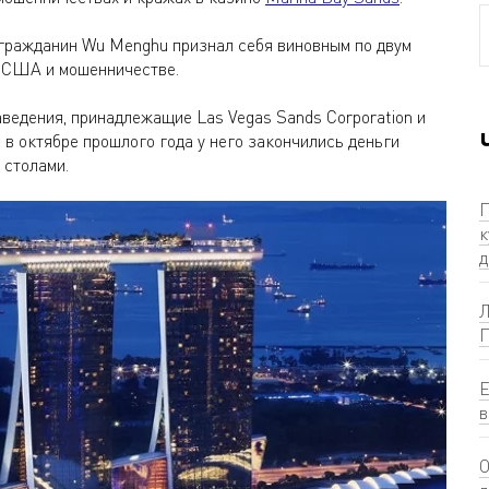
 гражданин Wu Menghu признал себя виновным по двум
в США и мошенничестве.
ведения, принадлежащие Las Vegas Sands Corporation и
о в октябре прошлого года у него закончились деньги
 столами.
П
к
д
Л
П
Е
в
О