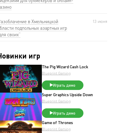
ицензиям для букмекеров и онлайн-
азино
азоблачение в Хмельницкой
13 июня
бласти подпольных азартных игр
для своих”
Новинки игр
The Pig Wizard Cash Lock
Blueprint Gaming
Играть демо
Super Graphics Upside Down
Blueprint Gaming
Играть демо
Game of Thrones
Blueprint Gaming