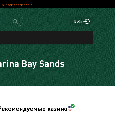
р.
support@casinoz.biz
Войти
rina Bay Sands
Рекомендуемые казино