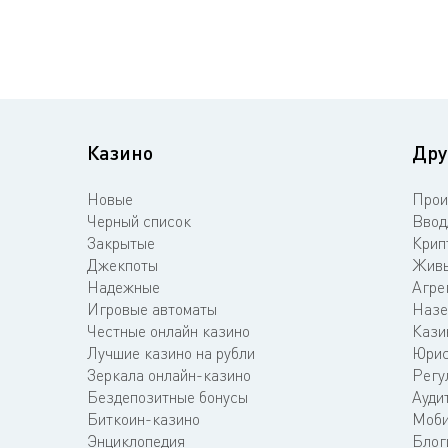
Казино
Дру
Новые
Прои
Черный список
Ввод
Закрытые
Крип
Джекпоты
Живы
Надежные
Агре
Игровые автоматы
Назе
Честные онлайн казино
Кази
Лучшие казино на рубли
Юрис
Зеркала онлайн-казино
Регу
Бездепозитные бонусы
Ауди
Биткоин-казино
Моби
Энциклопедия
Блог