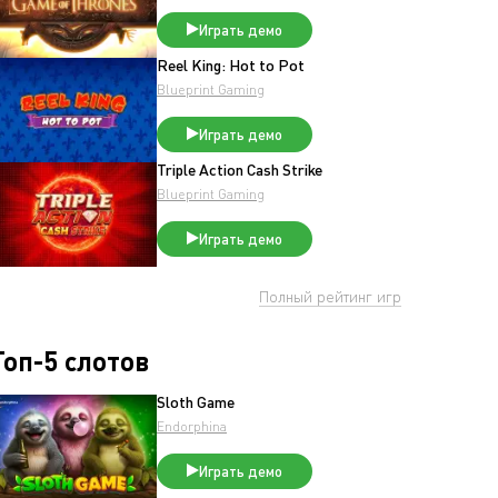
Играть демо
Reel King: Hot to Pot
Blueprint Gaming
Играть демо
Triple Action Cash Strike
Blueprint Gaming
Играть демо
Полный рейтинг игр
Топ-5 слотов
Sloth Game
Endorphina
Играть демо