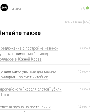
Stake
7.8
Все казино
(469)
Читайте также
редложение о постройке казино-
17 июня
урорта стоимостью 1,5 млрд.
олларов в Южной Корее
учшее самочувствие для казино
16 июня
риморья - за счет китайцев
вропейского “короля слотов” убили
15 июня
 Праге
твет Анжуана на претензии к
14 июня