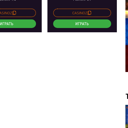
ASINOZ
CASINOZ
ИГРАТЬ
ИГРАТЬ