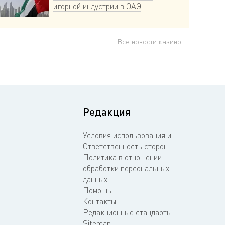
игорной индустрии в ОАЭ
Все новости казино
Редакция
Условия использования и
Ответственность сторон
Политика в отношении
обработки персональных
данных
Помощь
Контакты
Редакционные стандарты
Sitemap