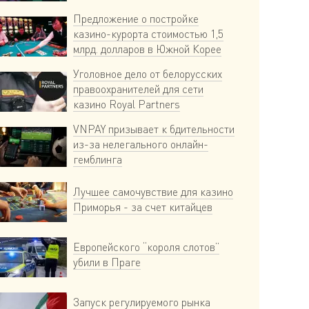
Предложение о постройке
казино-курорта стоимостью 1,5
млрд. долларов в Южной Корее
Уголовное дело от белорусских
правоохранителей для сети
казино Royal Partners
VNPAY призывает к бдительности
из-за нелегального онлайн-
гемблинга
Лучшее самочувствие для казино
Приморья - за счет китайцев
Европейского “короля слотов”
убили в Праге
Запуск регулируемого рынка