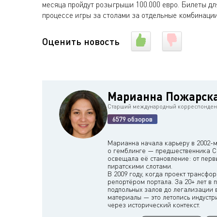
месяца пройдут розыгрыши 100.000 евро. Билеты для
процессе игры за столами за отдельные комбинации
Оценить новость
Марианна Пожарск
Старший международный корреспондент
6579 обзоров
Марианна начала карьеру в 2002-м
о гемблинге — предшественника Ca
освещала её становление: от перв
пиратскими слотами.
В 2009 году, когда проект трансф
репортёром портала. За 20+ лет в
подпольных залов до легализации в
материалы — это летопись индустри