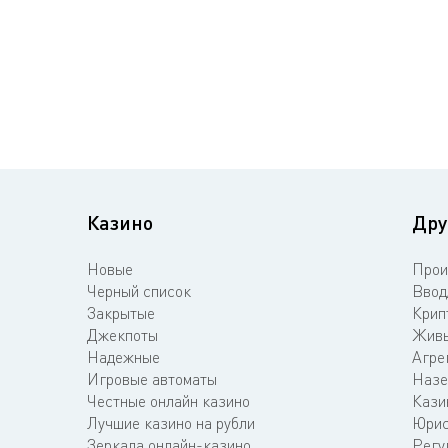
Казино
Дру
Новые
Прои
Черный список
Ввод
Закрытые
Крип
Джекпоты
Живы
Надежные
Агре
Игровые автоматы
Назе
Честные онлайн казино
Кази
Лучшие казино на рубли
Юрис
Зеркала онлайн-казино
Регу