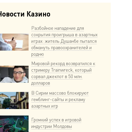
Новости Казино
Разбойное нападение для
сокрытия проигрыша в азартных
играх: житель Душанбе пытался
обмануть правоохранителей и
родню
Мировой рекорд возвратился к
стримеру Trainwreck, который
сорвал джекпот в 50 млн.
долларов
В Сирии массово блокируют
гемблинг-сайты и рекламу
азартных игр
Громкий успех в игровой
индустрии Молдовы