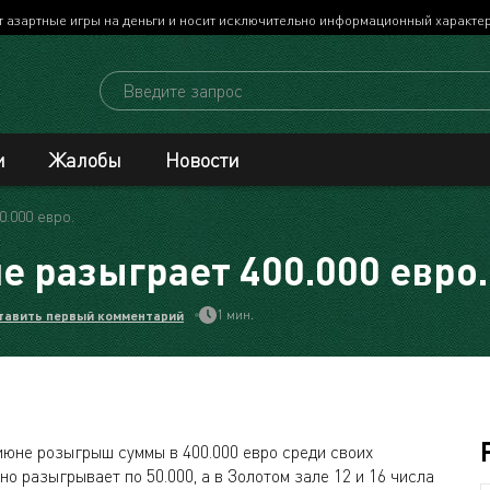
т азартные игры на деньги и носит исключительно информационный характе
и
Жалобы
Новости
0.000 евро.
е разыграет 400.000 евро.
1 мин.
тавить первый комментарий
июне розыгрыш суммы в 400.000 евро среди своих
о разыгрывает по 50.000, а в Золотом зале 12 и 16 числа