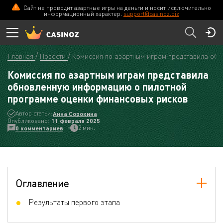
Сайт не проводит азартные игры на деньги и носит исключительно
информационный характер.
support@casinoz.biz
Главная
Новости
Комиссия по азартным играм представила об
Комиссия по азартным играм представила
обновленную информацию о пилотной
программе оценки финансовых рисков
Автор статьи:
Анна Сорокина
Опубликовано:
11 февраля 2025
2 мин.
0 комментариев
Оглавление
Результаты первого этапа